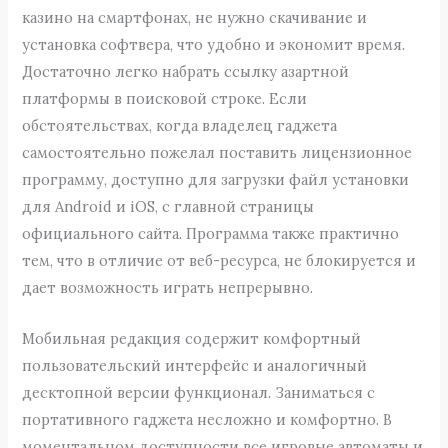
казино на смартфонах, не нужно скачивание и
установка софтвера, что удобно и экономит время.
Достаточно легко набрать ссылку азартной
платформы в поисковой строке. Если
обстоятельствах, когда владелец гаджета
самостоятельно пожелал поставить лицензионное
программу, доступно для загрузки файл установки
для Android и iOS, с главной страницы
официального сайта. Программа также практично
тем, что в отличие от веб-ресурса, не блокируется и
дает возможность играть непрерывно.
Мобильная редакция содержит комфортный
пользовательский интерфейс и аналогичный
десктопной версии функционал. Заниматься с
портативного гаджета несложно и комфортно. В
моментальном доступности все игровые автоматы и