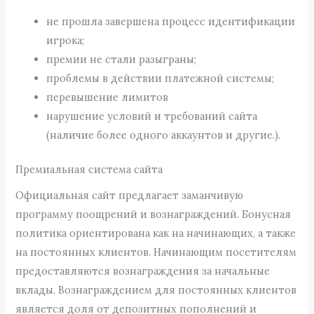
не прошла завершена процесс идентификации
игрока;
премии не стали разыграны;
проблемы в действии платежной системы;
перевышение лимитов
нарушение условий и требований сайта
(наличие более одного аккаунтов и другие.).
Премиальная система сайта
Официальная сайт предлагает заманчивую
программу поощрений и вознаграждений. Бонусная
политика ориентирована как на начинающих, а также
на постоянных клиентов. Начинающим посетителям
предоставляются вознаграждения за начальные
вклады. Вознаграждением для постоянных клиентов
является доля от депозитных пополнений и