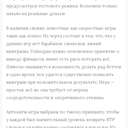
предусмотрен тестового режима. Возможен только
начало на реальные деньги.
В наличии свежие, известные как скоростные игры,
такие как Aviator. Их черта состоит в том, что, что у
данных игр нет барабанов, символов, линий
выигрыша. Геймерам нужно мгновенное принятие о
выводе финансов, иначе есть риск потерять всё.
Плюсом оказывается возможность делать ряд беттов
в одно время, чем удается существенно повысить
выигрыш при положительном результате. Игра —
простая, всё же она требует от игрока
сосредоточенности и оперативного отклика.
Автоматы игры выбраны по такому принципу, чтобы
у каждой был значительный уровень возврата. RTP
слотов в онлайн-казино составляет в пределах 95-