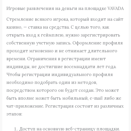
Игровые развлечения на деньги на площадке VAVADA
Стремление всякого игрока, который входит на сайт
казино, — ставка на средства. С целью того, как
открыть вход к геймплею, нужно зарегистрировать
собственную учетную запись. Оформление профиля
проходит мгновенно и не отнимает длительного
времени. Ограничения в регистрации имеют
индивиды, не достигшие восемнадцати лет года.
Чтобы регистрации индивидуального профиля
необходимо подобрать один из методов,
посредством которого он будет создан. Это может
быть вполне может быть мобильный, e-mail либо же
чат-приложение. Регистрация состоит из различных
этапов:
Доступ на основную веб-страницу площадки.