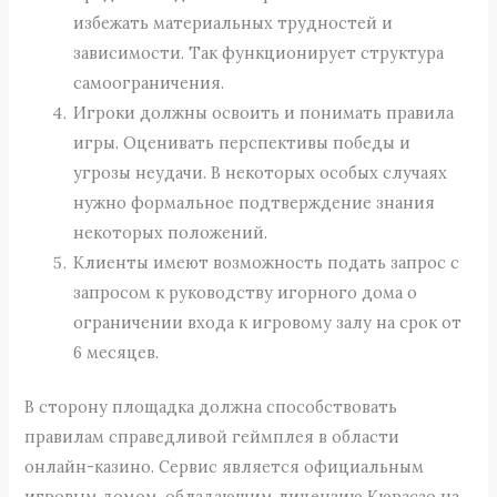
избежать материальных трудностей и
зависимости. Так функционирует структура
самоограничения.
Игроки должны освоить и понимать правила
игры. Оценивать перспективы победы и
угрозы неудачи. В некоторых особых случаях
нужно формальное подтверждение знания
некоторых положений.
Клиенты имеют возможность подать запрос с
запросом к руководству игорного дома о
ограничении входа к игровому залу на срок от
6 месяцев.
В сторону площадка должна способствовать
правилам справедливой геймплея в области
онлайн-казино. Сервис является официальным
игровым домом, обладающим лицензию Кюрасао на