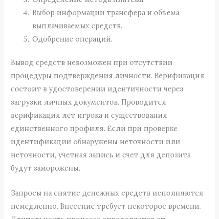
Выбор информации трансфера и объема
выплачиваемых средств.
Одобрение операций.
Вывод средств невозможен при отсутствии
процедуры подтверждения личности. Верификация
состоит в удостоверении идентичности через
загрузки личных документов. Проводится
верификация лет игрока и существования
единственного профиля. Если при проверке
идентификации обнаружены неточности или
неточности, учетная запись и счет для депозита
будут заморожены.
Запросы на снятие денежных средств исполняются
немедленно. Внесение требует некоторое времени.