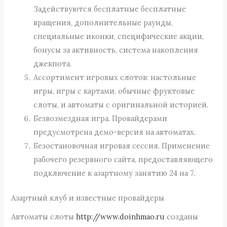
Задействуются бесплатные бесплатные
вращения, дополнительные раунды,
специальные иконки, специфические акции,
бонусы за активность, система накопления
джекпота.
Ассортимент игровых слотов: настольные
игры, игры с картами, обычные фруктовые
слоты, и автоматы с оригинальной историей.
Безвозмездная игра. Провайдерами
предусмотрена демо-версия на автоматах.
Безостановочная игровая сессия. Применение
рабочего резервного сайта, предоставляющего
подключение к азартному занятию 24 на 7.
Азартный клуб и известные провайдеры
Автоматы слоты
http://www.doinhmao.ru
созданы