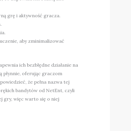
ną grę i aktywność gracza.
.
ia.
uсzеnіе, аby zmіnіmаlіzоwаć
apewnia ich bezbłędne działanie na
ją płynnie, oferując graczom
dpowiedzieć, że pełna nazwa tej
rękich bandytów od NetEnt, czyli
 gry, więc warto się o niej