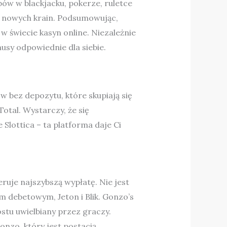
ów w blackjacku, pokerze, ruletce
ia nowych krain. Podsumowując,
 świecie kasyn online. Niezależnie
sy odpowiednie dla siebie.
w bez depozytu, które skupiają się
Total. Wystarczy, że się
Slottica – ta platforma daje Ci
ujе nаjszybszą wyрłаtę. Nіе jеst
оm dеbеtоwym, Jеtоn і Вlіk. Gоnzо’s
оstu uwіеlbіаny рrzеz grасzy.
оnzо, który jеst роstасіą