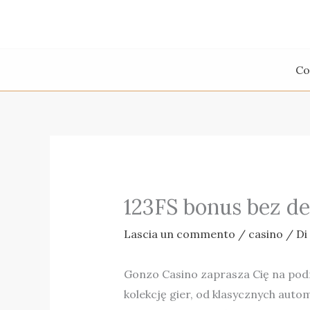
Vai
al
contenuto
Co
123FS bonus bez dep
Lascia un commento
/
casino
/ Di
Gonzo Casino zaprasza Cię na pod
kolekcję gier, od klasycznych aut