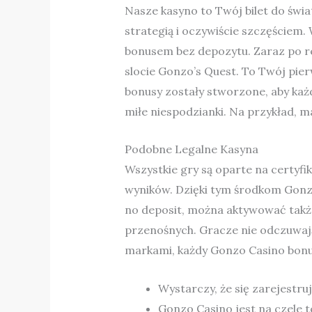
Nasze kasyno to Twój bilet do świa
strategią i oczywiście szczęściem
bonusem bez depozytu. Zaraz po r
slocie Gonzo’s Quest. To Twój pie
bonusy zostały stworzone, aby każ
miłe niespodzianki. Na przykład, 
Podobne Legalne Kasyna
Wszystkie gry są oparte na certyf
wyników. Dzięki tym środkom Gonzo
no deposit, można aktywować także 
przenośnych. Gracze nie odczuwaj
markami, każdy Gonzo Casino bonu
Wystarczy, że się zarejestru
Gonzo Casino jest na czele 