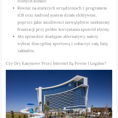
różnych konsol.
Równie na starszych urządzeniach z programem
iOS oraz Android system działa efektywnie,
poprzez jakie możliwości niewątpliwie unikniemy
frustracji przy próbie korzystania spośród strony.
Aby sprawdzić dostępne alternatywy, należy
wybrać dyscyplinę sportową i zobaczyć całą listę
zakładów.
Czy Gry Kasynowe Przez Internet Są Pewne I Legalne?