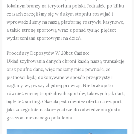
lokalnym branży na terytorium polski. Jednakże po kilku
czasach zaczęliśmy się w dużym stopniu rozwijać i
wprowadziliśmy na naszą platformę rozrywki kasynowe,
a także stronę sportową wraz z ponad tysiąc pięćset
wydarzeniami sportowymi na dzień.
Procedury Depozytów W 20bet Casino:
Układ szyfrowania danych chroni każdą naszą transakcję
oraz poufne dane, więc możemy mieć pewność, że
płatności będą dokonywane w sposób przejrzysty i
naglący, wyjąwszy zbędnej prowizji. Nie brakuje tu
również więcej tropikalnych sportów, takowych jak dart,
bądź też surfing. Okazała jest również oferta na e-sport,
jak szczególnie naskoczynatrze do odwiedzenia gustu
graczom nieznanego pokolenia.