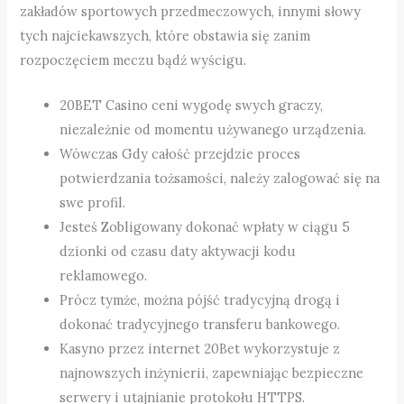
zakładów sportowych przedmeczowych, innymi słowy
tych najciekawszych, które obstawia się zanim
rozpoczęciem meczu bądź wyścigu.
20BET Casino ceni wygodę swych graczy,
niezależnie od momentu używanego urządzenia.
Wówczas Gdy całość przejdzie proces
potwierdzania tożsamości, należy zalogować się na
swe profil.
Jesteś Zobligowany dokonać wpłaty w ciągu 5
dzionki od czasu daty aktywacji kodu
reklamowego.
Prócz tymże, można pójść tradycyjną drogą i
dokonać tradycyjnego transferu bankowego.
Kasyno przez internet 20Bet wykorzystuje z
najnowszych inżynierii, zapewniając bezpieczne
serwery i utajnianie protokołu HTTPS.