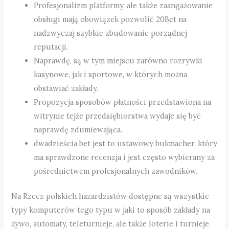
Profesjonalizm platformy, ale także zaangażowanie
obsługi mają obowiązek pozwolić 20Bet na
nadzwyczaj szybkie zbudowanie porządnej
reputacji.
Naprawdę, są w tym miejscu zarówno rozrywki
kasynowe, jak i sportowe, w których można
obstawiać zakłady.
Propozycja sposobów płatności przedstawiona na
witrynie tejże przedsiębiorstwa wydaje się być
naprawdę zdumiewająca.
dwadzieścia bet jest to ustawowy bukmacher, który
ma sprawdzone recenzja i jest często wybierany za
pośrednictwem profesjonalnych zawodników.
Na Rzecz polskich hazardzistów dostępne są wszystkie
typy komputerów tego typu w jaki to sposób zakłady na
żywo, automaty, teleturnieje, ale także loterie i turnieje