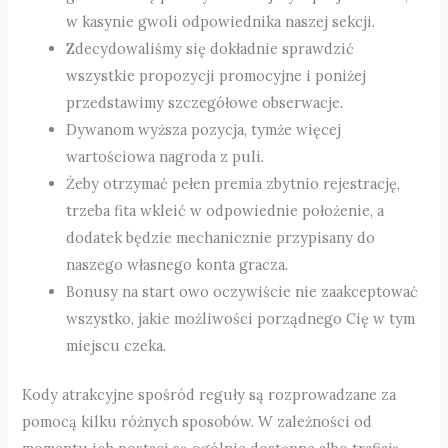
w kasynie gwoli odpowiednika naszej sekcji.
Zdecydowaliśmy się dokładnie sprawdzić
wszystkie propozycji promocyjne i poniżej
przedstawimy szczegółowe obserwacje.
Dywanom wyższa pozycja, tymże więcej
wartościowa nagroda z puli.
Żeby otrzymać pełen premia zbytnio rejestrację,
trzeba fita wkleić w odpowiednie położenie, a
dodatek będzie mechanicznie przypisany do
naszego własnego konta gracza.
Bonusy na start owo oczywiście nie zaakceptować
wszystko, jakie możliwości porządnego Cię w tym
miejscu czeka.
Kody atrakcyjne spośród reguły są rozprowadzane za
pomocą kilku różnych sposobów. W zależności od