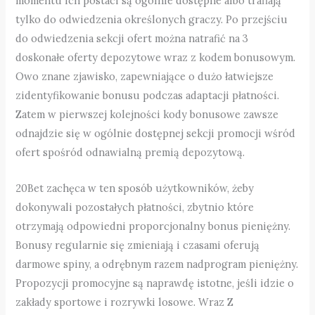
momentu ich postaci są ogólnie dostępne albo trafiają
tylko do odwiedzenia określonych graczy. Po przejściu
do odwiedzenia sekcji ofert można natrafić na 3
doskonałe oferty depozytowe wraz z kodem bonusowym.
Owo znane zjawisko, zapewniające o dużo łatwiejsze
zidentyfikowanie bonusu podczas adaptacji płatności.
Zatem w pierwszej kolejności kody bonusowe zawsze
odnajdzie się w ogólnie dostępnej sekcji promocji wśród
ofert spośród odnawialną premią depozytową.
20Bet zachęca w ten sposób użytkowników, żeby
dokonywali pozostałych płatności, zbytnio które
otrzymają odpowiedni proporcjonalny bonus pieniężny.
Bonusy regularnie się zmieniają i czasami oferują
darmowe spiny, a odrębnym razem nadprogram pieniężny.
Propozycji promocyjne są naprawdę istotne, jeśli idzie o
zakłady sportowe i rozrywki losowe. Wraz Z