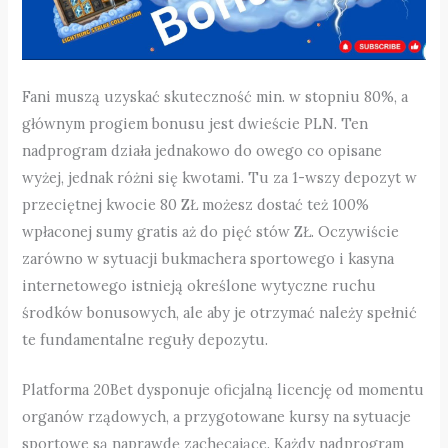
Fani muszą uzyskać skuteczność min. w stopniu 80%, a
głównym progiem bonusu jest dwieście PLN. Ten
nadprogram działa jednakowo do owego co opisane
wyżej, jednak różni się kwotami. Tu za 1-wszy depozyt w
przeciętnej kwocie 80 ZŁ możesz dostać też 100%
wpłaconej sumy gratis aż do pięć stów ZŁ. Oczywiście
zarówno w sytuacji bukmachera sportowego i kasyna
internetowego istnieją określone wytyczne ruchu
środków bonusowych, ale aby je otrzymać należy spełnić
te fundamentalne reguły depozytu.
Platforma 20Bet dysponuje oficjalną licencję od momentu
organów rządowych, a przygotowane kursy na sytuacje
sportowe są naprawdę zachęcające. Każdy nadprogram