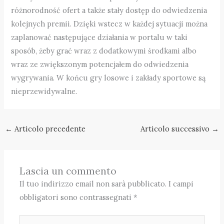
różnorodność ofert a także stały dostęp do odwiedzenia
kolejnych premii. Dzięki wstecz w każdej sytuacji można
zaplanować następujące działania w portalu w taki
sposób, żeby grać wraz z dodatkowymi środkami albo
wraz ze zwiększonym potencjałem do odwiedzenia
wygrywania. W końcu gry losowe i zakłady sportowe są
nieprzewidywalne.
←
Articolo precedente
Articolo successivo
→
Lascia un commento
Il tuo indirizzo email non sarà pubblicato.
I campi
obbligatori sono contrassegnati
*
Scrivi