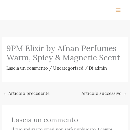
Vai
al
contenuto
9PM Elixir by Afnan Perfumes
Warm, Spicy & Magnetic Scent
Lascia un commento
/
Uncategorized
/ Di
admin
←
Articolo precedente
Articolo successivo
→
Lascia un commento
Il tuo indirizzo email non sarà pubblicato.
I campi