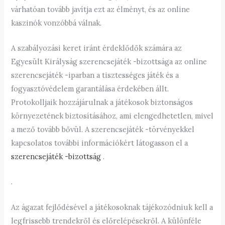
várhatóan tovább javítja ezt az élményt, és az online
kaszinók vonzóbbá válnak.
A szabályozási keret iránt érdeklődők számára az
Egyesült Királyság szerencsejáték -bizottsága az online
szerencsejáték -iparban a tisztességes játék és a
fogyasztóvédelem garantálása érdekében állt.
Protokolljaik hozzájárulnak a játékosok biztonságos
környezetének biztosításához, ami elengedhetetlen, mivel
a mező tovább bővül. A szerencsejáték -törvényekkel
kapcsolatos további információkért látogasson el a
szerencsejáték -bizottság
.
.
Az ágazat fejlődésével a játékosoknak tájékozódniuk kell a
legfrissebb trendekről és előrelépésekről. A különféle