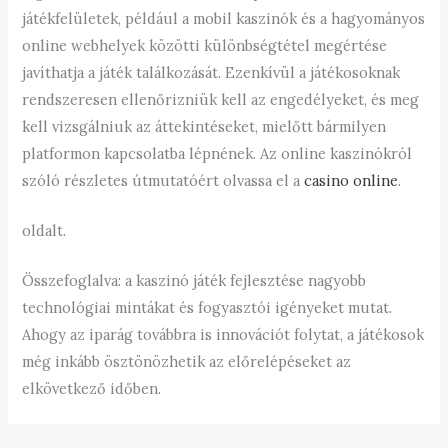
játékfelületek, például a mobil kaszinók és a hagyományos
online webhelyek közötti különbségtétel megértése
javíthatja a játék találkozását. Ezenkívül a játékosoknak
rendszeresen ellenőrizniük kell az engedélyeket, és meg
kell vizsgálniuk az áttekintéseket, mielőtt bármilyen
platformon kapcsolatba lépnének. Az online kaszinókról
szóló részletes útmutatóért olvassa el a
casino online
.
oldalt.
Összefoglalva: a kaszinó játék fejlesztése nagyobb
technológiai mintákat és fogyasztói igényeket mutat.
Ahogy az iparág továbbra is innovációt folytat, a játékosok
még inkább ösztönözhetik az előrelépéseket az
elkövetkező időben.