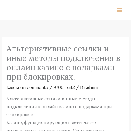
Vai
al
contenuto
Альтернативные ссылки и
иные методы подключения в
онлайн казино с подарками
при блокировках.
Lascia un commento
/
9700_sat2
/ Di
admin
Альтернативные ссылки и иные методы
подключения в онлайн казино с подарками при
блокировках.
Казино, функционирующие в сети, часто
подвергаются ограничениям. Санкции на их