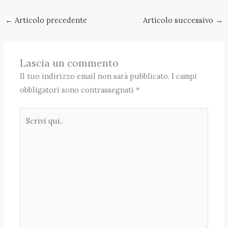
←
Articolo precedente
Articolo successivo
→
Lascia un commento
Il tuo indirizzo email non sarà pubblicato.
I campi
obbligatori sono contrassegnati
*
Scrivi
qui..