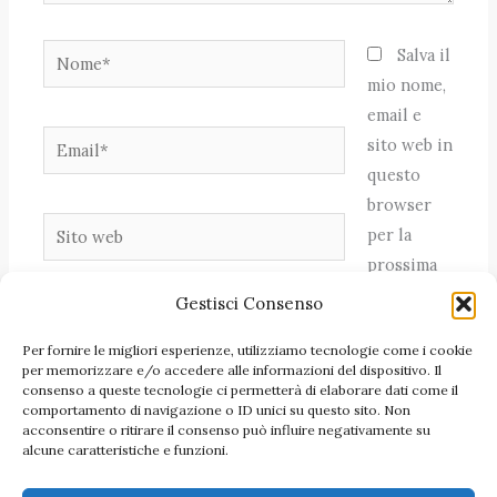
Nome*
Salva il
mio nome,
email e
Email*
sito web in
questo
browser
Sito
per la
web
prossima
volta che
Gestisci Consenso
commento.
Per fornire le migliori esperienze, utilizziamo tecnologie come i cookie
per memorizzare e/o accedere alle informazioni del dispositivo. Il
consenso a queste tecnologie ci permetterà di elaborare dati come il
comportamento di navigazione o ID unici su questo sito. Non
acconsentire o ritirare il consenso può influire negativamente su
alcune caratteristiche e funzioni.