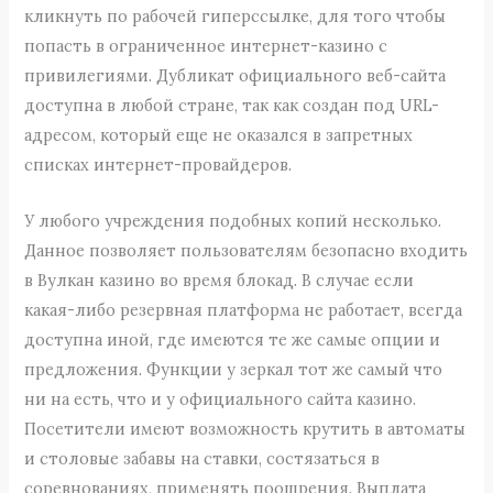
кликнуть по рабочей гиперссылке, для того чтобы
попасть в ограниченное интернет-казино с
привилегиями. Дубликат официального веб-сайта
доступна в любой стране, так как создан под URL-
адресом, который еще не оказался в запретных
списках интернет-провайдеров.
У любого учреждения подобных копий несколько.
Данное позволяет пользователям безопасно входить
в Вулкан казино во время блокад. В случае если
какая-либо резервная платформа не работает, всегда
доступна иной, где имеются те же самые опции и
предложения. Функции у зеркал тот же самый что
ни на есть, что и у официального сайта казино.
Посетители имеют возможность крутить в автоматы
и столовые забавы на ставки, состязаться в
соревнованиях, применять поощрения. Выплата