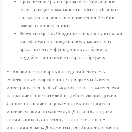
Прокси-серверы и скрыватели. Уникальное
софт, дающее возможность войти в Игровые
автоматы посредством изменения IP-айпи
юзера на иностранный.
Веб-браузер Tor. Соединяется к хосту игровой
платформы по специальному каналу. В то
время как этом функционирует браузер,
подобно типичный интернет-браузер.
У большинства игорных заведений ещё есть
собственные смартфонные программы. В этих
интегрируется особый модуль, что автоматически
направляет посетителей на действующий домен.
Данное позволяет игрокам надежно входить в
интересующий онлайн-клуб. До эксплуатацией
аппликацию нужно стянуть, а после этого —
инсталлировать. Документы для Андроид обычно