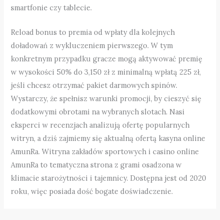
smartfonie czy tablecie.
Reload bonus to premia od wpłaty dla kolejnych
doładowań z wykluczeniem pierwszego. W tym
konkretnym przypadku gracze mogą aktywować premię
w wysokości 50% do 3,150 zł z minimalną wpłatą 225 zł,
jeśli chcesz otrzymać pakiet darmowych spinów.
Wystarczy, że spełnisz warunki promocji, by cieszyć się
dodatkowymi obrotami na wybranych slotach. Nasi
eksperci w recenzjach analizują ofertę popularnych
witryn, a dziś zajmiemy się aktualną ofertą kasyna online
AmunRa. Witryna zakładów sportowych i casino online
AmunRa to tematyczna strona z grami osadzona w
klimacie starożytności i tajemnicy. Dostępna jest od 2020
roku, więc posiada dość bogate doświadczenie.