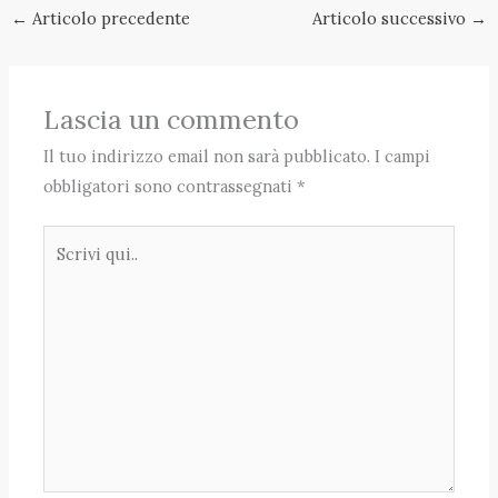
←
Articolo precedente
Articolo successivo
→
Lascia un commento
Il tuo indirizzo email non sarà pubblicato.
I campi
obbligatori sono contrassegnati
*
Scrivi
qui..