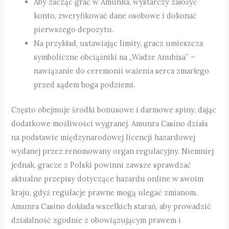
Aby zacząć grać w AmunRa, wystarczy założyć
konto, zweryfikować dane osobowe i dokonać
pierwszego depozytu.
Na przykład, ustawiając limity, gracz umieszcza
symboliczne obciążniki na „Wadze Anubisa” –
nawiązanie do ceremonii ważenia serca zmarłego
przed sądem boga podziemi.
Często obejmuje środki bonusowe i darmowe spiny, dając
dodatkowe możliwości wygranej. Amunra Casino działa
na podstawie międzynarodowej licencji hazardowej
wydanej przez renomowany organ regulacyjny. Niemniej
jednak, gracze z Polski powinni zawsze sprawdzać
aktualne przepisy dotyczące hazardu online w swoim
kraju, gdyż regulacje prawne mogą ulegać zmianom.
Amunra Casino dokłada wszelkich starań, aby prowadzić
działalność zgodnie z obowiązującym prawem i