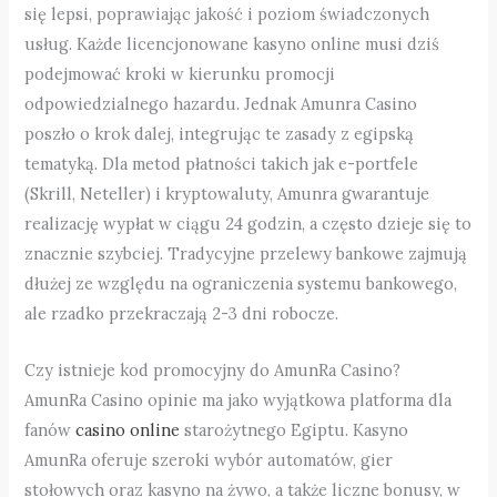
się lepsi, poprawiając jakość i poziom świadczonych
usług. Każde licencjonowane kasyno online musi dziś
podejmować kroki w kierunku promocji
odpowiedzialnego hazardu. Jednak Amunra Casino
poszło o krok dalej, integrując te zasady z egipską
tematyką. Dla metod płatności takich jak e-portfele
(Skrill, Neteller) i kryptowaluty, Amunra gwarantuje
realizację wypłat w ciągu 24 godzin, a często dzieje się to
znacznie szybciej. Tradycyjne przelewy bankowe zajmują
dłużej ze względu na ograniczenia systemu bankowego,
ale rzadko przekraczają 2-3 dni robocze.
Czy istnieje kod promocyjny do AmunRa Casino?
AmunRa Casino opinie ma jako wyjątkowa platforma dla
fanów
casino online
starożytnego Egiptu. Kasyno
AmunRa oferuje szeroki wybór automatów, gier
stołowych oraz kasyno na żywo, a także liczne bonusy, w