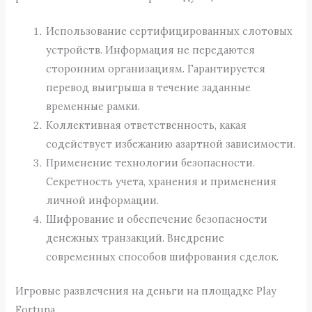
Использование сертифицированных слотовых
устройств. Информация не передаются
сторонним организациям. Гарантируется
перевод выигрыша в течение заданные
временные рамки.
Коллективная ответственность, какая
содействует избежанию азартной зависимости.
Применение технологии безопасности.
Секретность учета, хранения и применения
личной информации.
Шифрование и обеспечение безопасности
денежных транзакций. Внедрение
современных способов шифрования сделок.
Игровые развлечения на деньги на площадке Play
Fortuna