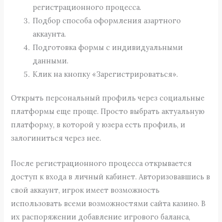
регистрационного процесса.
Подбор способа оформления азартного
аккаунта.
Подготовка формы с индивидуальными
данными.
Клик на кнопку «Зарегистрироваться».
Открыть персональный профиль через социальные
платформы еще проще. Просто выбрать актуальную
платформу, в которой у юзера есть профиль, и
залогиниться через нее.
После регистрационного процесса открывается
доступ к входа в личный кабинет. Авторизовавшись в
свой аккаунт, игрок имеет возможность
использовать всеми возможностями сайта казино. В
их распоряжении добавление игрового баланса,