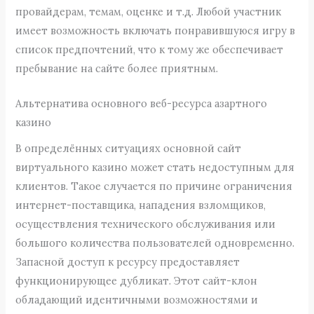
провайдерам, темам, оценке и т.д. Любой участник
имеет возможность включать понравившуюся игру в
список предпочтений, что к тому же обеспечивает
пребывание на сайте более приятным.
Альтернатива основного веб-ресурса азартного
казино
В определённых ситуациях основной сайт
виртуального казино может стать недоступным для
клиентов. Такое случается по причине ограничения
интернет-поставщика, нападения взломщиков,
осуществления технического обслуживания или
большого количества пользователей одновременно.
Запасной доступ к ресурсу предоставляет
функционирующее дубликат. Этот сайт-клон
обладающий идентичными возможностями и