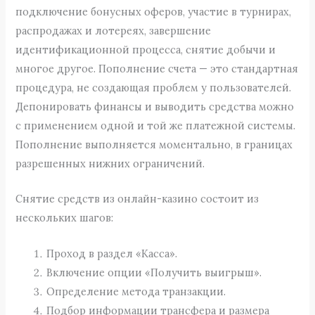
подключение бонусных оферов, участие в турнирах,
распродажах и лотереях, завершение
идентификационной процесса, снятие добычи и
многое другое. Пополнение счета — это стандартная
процедура, не создающая проблем у пользователей.
Депонировать финансы и выводить средства можно
с применением одной и той же платежной системы.
Пополнение выполняется моментально, в границах
разрешенных нижних ограничений.
Снятие средств из онлайн-казино состоит из
нескольких шагов:
Проход в раздел «Касса».
Включение опции «Получить выигрыш».
Определение метода транзакции.
Подбор информации трансфера и размера