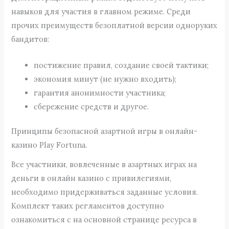
навыков для участия в главном режиме. Среди
прочих преимуществ безоплатной версии одноруких
бандитов:
постижение правил, создание своей тактики;
экономия минут (не нужно входить);
гарантия анонимности участника;
сбережение средств и другое.
Принципы безопасной азартной игры в онлайн-
казино Play Fortuna.
Все участники, вовлеченные в азартных играх на
деньги в онлайн казино с привилегиями,
необходимо придерживаться заданные условия.
Комплект таких регламентов доступно
ознакомиться с на основной странице ресурса в