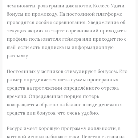
чемпионаты, розыгрыши джекпотов, Колесо Удачи,
бонусы по промокоду. На постоянной платформе
проводятся особые соревнования. Уведомление об
текущих акциях и старте соревнований приходит в
профиль пользователя геймера или приходит по e-
mail, если есть подписка на информационную
рассылку.
Постоянных участников стимулируют бонусом. Его
размер определяется из-за суммы проигранных
средств на протяжении определённого отрезка
времени. Определенная порция потерь
возвращается обратно на баланс в виде денежных
средств или бонусов, что очень удобно.
Ресурс имеет хорошую программу лояльности, в
которой игроки набирают очки. Переезд с этапа на