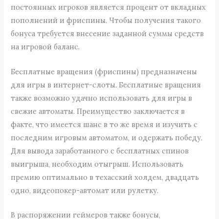
постоянных игроков является процент от вкладных
пополнений и фриспины. Чтобы получения такого
бонуса требуется внесение заданной суммы средств
на игровой баланс.
Бесплатные вращения (фриспины) предназначены
для игры в интернет-слоты. Бесплатные вращения
также возможно удачно использовать для игры в
свежие автоматы. Преимущество заключается в
факте, что имеется шанс в то же время и изучить с
последним игровым автоматом, и одержать победу.
Для вывода заработанного с бесплатных спинов
выигрыша, необходим отыгрыш. Использовать
премию оптимально в техасский холдем, двадцать
одно, видеопокер-автомат или рулетку.
В распоряжении геймеров также бонусы,