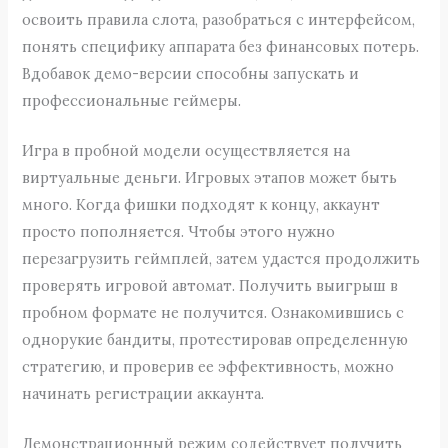
освоить правила слота, разобраться с интерфейсом,
понять специфику аппарата без финансовых потерь.
Вдобавок демо-версии способны запускать и
профессиональные геймеры.
Игра в пробной модели осуществляется на
виртуальные деньги. Игровых этапов может быть
много. Когда фишки подходят к концу, аккаунт
просто пополняется. Чтобы этого нужно
перезагрузить геймплей, затем удастся продолжить
проверять игровой автомат. Получить выигрыш в
пробном формате не получится. Ознакомившись с
однорукие бандиты, протестировав определенную
стратегию, и проверив ее эффективность, можно
начинать регистрации аккаунта.
Демонстрационный режим содействует получить