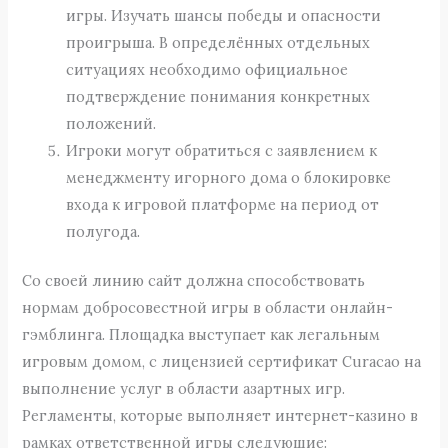
игры. Изучать шансы победы и опасности
проигрыша. В определённых отдельных
ситуациях необходимо официальное
подтверждение понимания конкретных
положений.
Игроки могут обратиться с заявлением к
менеджменту игорного дома о блокировке
входа к игровой платформе на период от
полугода.
Со своей линию сайт должна способствовать
нормам добросовестной игры в области онлайн-
гэмблинга. Площадка выступает как легальным
игровым домом, с лицензией сертификат Curacao на
выполнение услуг в области азартных игр.
Регламенты, которые выполняет интернет-казино в
рамках ответственной игры следующие: