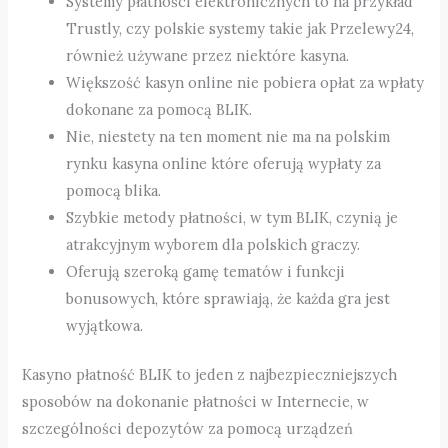
Systemy płatności elektronicznych to na przykład
Trustly, czy polskie systemy takie jak Przelewy24,
również używane przez niektóre kasyna.
Większość kasyn online nie pobiera opłat za wpłaty
dokonane za pomocą BLIK.
Nie, niestety na ten moment nie ma na polskim
rynku kasyna online które oferują wypłaty za
pomocą blika.
Szybkie metody płatności, w tym BLIK, czynią je
atrakcyjnym wyborem dla polskich graczy.
Oferują szeroką gamę tematów i funkcji
bonusowych, które sprawiają, że każda gra jest
wyjątkowa.
Kasyno płatność BLIK to jeden z najbezpieczniejszych
sposobów na dokonanie płatności w Internecie, w
szczególności depozytów za pomocą urządzeń