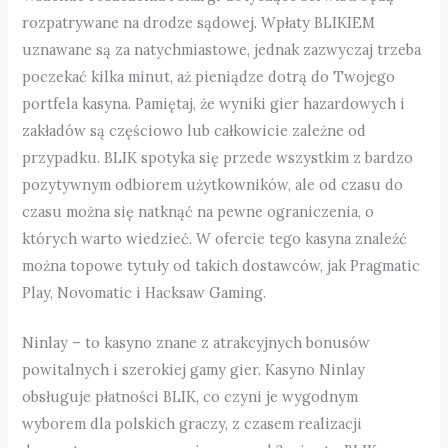
rozpatrywane na drodze sądowej. Wpłaty BLIKIEM
uznawane są za natychmiastowe, jednak zazwyczaj trzeba
poczekać kilka minut, aż pieniądze dotrą do Twojego
portfela kasyna. Pamiętaj, że wyniki gier hazardowych i
zakładów są częściowo lub całkowicie zależne od
przypadku. BLIK spotyka się przede wszystkim z bardzo
pozytywnym odbiorem użytkowników, ale od czasu do
czasu można się natknąć na pewne ograniczenia, o
których warto wiedzieć. W ofercie tego kasyna znaleźć
można topowe tytuły od takich dostawców, jak Pragmatic
Play, Novomatic i Hacksaw Gaming.
Ninlay – to kasyno znane z atrakcyjnych bonusów
powitalnych i szerokiej gamy gier. Kasyno Ninlay
obsługuje płatności BLIK, co czyni je wygodnym
wyborem dla polskich graczy, z czasem realizacji