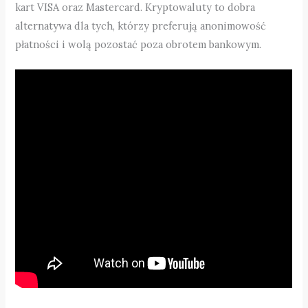
kart VISA oraz Mastercard. Kryptowaluty to dobra
alternatywa dla tych, którzy preferują anonimowość
płatności i wolą pozostać poza obrotem bankowym.