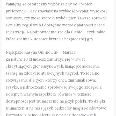
Pamiętaj, że ostateczny wybór zależy od Twoich
preferencji – czy stawiasz na szybkość wypłat, wysokość
bonusów, czy może szeroki wybór gier. Zawsze sprawdź
aktualny regulamin i dostępne metody płatności przed
rejestracją. Najodpowiedniejsze dla Ciebie – czyli takie,
które spełnia kluczowe kryteria bezpiecznej gry.
Najlepsze Kasyna Online Blik – Marzec
Za jedyne 10 zł możesz zanurzyć się w świat
ekscytujących gier kasynowych, mając jednocześnie
szansę na zdobycie atrakcyjnych nagród. To idealne
rozwiązanie dla tych, którzy chcą zminimalizować
ryzyko, a jednocześnie spróbować swojego szczęścia.
Kolejnym ważnym aspektem, również w temacie
dostępności jest tłumaczenie na język polski. To dzięki
tłumaczeniu na nasz język, będziemy mogli komfortowo
korzystać z pełnej oferty kasyna bez dodatkowych