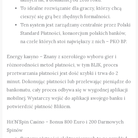
To idealne rozwiązanie dla graczy, którzy chcą
cieszyć się grą bez zbędnych formalności.
Ten system jest zarządzany centralnie przez Polski
Standard Płatności, konsorcjum polskich banków,
na czele których stoi największy z nich – PKO BP.
Energy kasyno – Znany z szerokiego wyboru gier i
różnorodności metod płatności, w tym BLIK, proces
przetwarzania płatności jest dość szybki i trwa do 2
minut. Dokonując płatności lub przelewając pieniądze do
bankomatu, cały proces odbywa się w wygodnej aplikacji
mobilnej. Wystarczy wejść do aplikacji swojego banku i
potwierdzić płatność Blikiem.
Hit’N’Spin Casino – Bonus 800 Euro i 200 Darmowych
Spinów