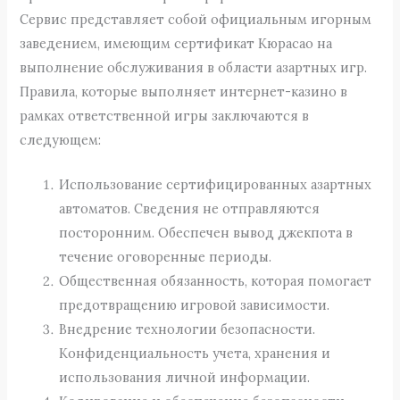
Сервис представляет собой официальным игорным
заведением, имеющим сертификат Кюрасао на
выполнение обслуживания в области азартных игр.
Правила, которые выполняет интернет-казино в
рамках ответственной игры заключаются в
следующем:
Использование сертифицированных азартных
автоматов. Сведения не отправляются
посторонним. Обеспечен вывод джекпота в
течение оговоренные периоды.
Общественная обязанность, которая помогает
предотвращению игровой зависимости.
Внедрение технологии безопасности.
Конфиденциальность учета, хранения и
использования личной информации.