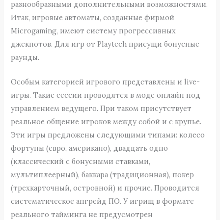
разнообразными дополнительными возможностями.
Итак, игровые автоматы, созданные фирмой
Microgaming, имеют систему прогрессивных
джекпотов. Для игр от Playtech присущи бонусные
раунды.
Особым категорией игрового представлены и live-
игры. Такие сессии проводятся в моде онлайн под
управлением ведущего. При таком присутствует
реальное общение игроков между собой и с крупье.
Эти игры предложены следующими типами: колесо
фортуны (евро, американо), двадцать одно
(классический с бонусными ставками,
мультиплеерный), баккара (традиционная), покер
(трехкарточный, островной) и прочие. Проводится
систематическое апгрейд ПО. У игрищ в формате
реального тайминга не предусмотрен