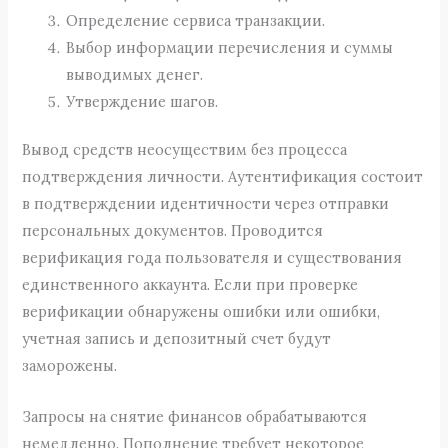
Определение сервиса транзакции.
Выбор информации перечисления и суммы
выводимых денег.
Утверждение шагов.
Вывод средств неосуществим без процесса
подтверждения личности. Аутентификация состоит
в подтверждении идентичности через отправки
персональных документов. Проводится
верификация года пользователя и существования
единственного аккаунта. Если при проверке
верификации обнаружены ошибки или ошибки,
учетная запись и депозитный счет будут
заморожены.
Запросы на снятие финансов обрабатываются
немедленно. Пополнение требует некоторое