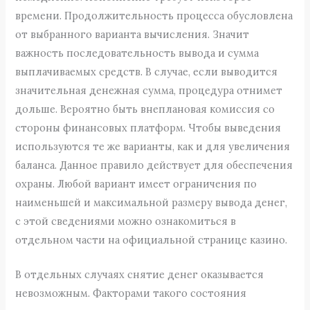
времени. Продолжительность процесса обусловлена
от выбранного варианта вычисления. Значит
важность последовательность вывода и сумма
выплачиваемых средств. В случае, если выводится
значительная денежная сумма, процедура отнимет
дольше. Вероятно быть внеплановая комиссия со
стороны финансовых платформ. Чтобы выведения
используются те же варианты, как и для увеличения
баланса. Данное правило действует для обеспечения
охраны. Любой вариант имеет ограничения по
наименьшей и максимальной размеру вывода денег,
с этой сведениями можно ознакомиться в
отдельном части на официальной странице казино.
В отдельных случаях снятие денег оказывается
невозможным. Факторами такого состояния