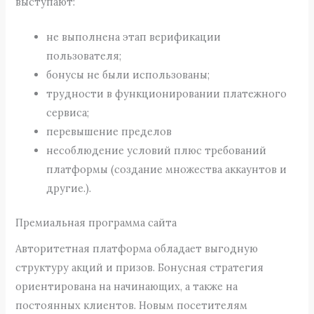
выступают:
не выполнена этап верификации
пользователя;
бонусы не были использованы;
трудности в функционировании платежного
сервиса;
перевышение пределов
несоблюдение условий плюс требований
платформы (создание множества аккаунтов и
другие.).
Премиальная программа сайта
Авторитетная платформа обладает выгодную
структуру акций и призов. Бонусная стратегия
ориентирована на начинающих, а также на
постоянных клиентов. Новым посетителям