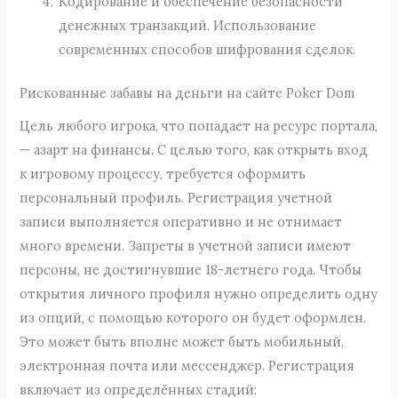
Кодирование и обеспечение безопасности
денежных транзакций. Использование
современных способов шифрования сделок.
Рискованные забавы на деньги на сайте Poker Dom
Цель любого игрока, что попадает на ресурс портала,
— азарт на финансы. С целью того, как открыть вход
к игровому процессу, требуется оформить
персональный профиль. Регистрация учетной
записи выполняется оперативно и не отнимает
много времени. Запреты в учетной записи имеют
персоны, не достигнувшие 18-летнего года. Чтобы
открытия личного профиля нужно определить одну
из опций, с помощью которого он будет оформлен.
Это может быть вполне может быть мобильный,
электронная почта или мессенджер. Регистрация
включает из определённых стадий: