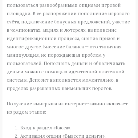
пользоваться разнообразными опциями игровой
площадки. В её распоряжении пополнение игрового
счёта, подключение бонусных предложений, участие
в чемпионатах, акциях и лотереях, выполнение
идентификационной процесса, снятие призов и
многое другое. Внесение баланса — это типичная
манипуляция, не порождающая проблем у
пользователей. Пополнять деньги и обналичивать
деньги можно с помощью идентичной платежной
системы. Депозит выполняется моментально, в
пределах разрешенных наименьших порогов.
Получение выигрыша из интернет-казино включает
из рядом этапов:
Вход к раздел «Касса».
Активация опции «Вывести деньги».