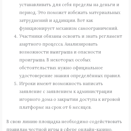
устанавливать для себя пределы на деньги и
период. Это поможет избежать материальных
затруднений и аддикции. Вот как
функционирует механизм самоограничений.
Участники обязаны освоить и знать регламент
азартного процесса. Анализировать
возможности выигрыша и опасности
проигрыша. В некоторых особых
обстоятельствах нужно официальное
удостоверение знания определённых правил.
Игроки имеют возможность написать
заявление с заявлением к администрации
игорного дома о закрытии доступа к игровой
платформе на срок от 6 месяцев.
В свою линию площадка необходимо содействовать
правилам честной игры в сфере онлайн-казино.