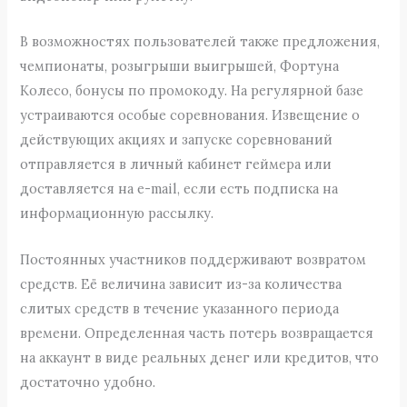
В возможностях пользователей также предложения,
чемпионаты, розыгрыши выигрышей, Фортуна
Колесо, бонусы по промокоду. На регулярной базе
устраиваются особые соревнования. Извещение о
действующих акциях и запуске соревнований
отправляется в личный кабинет геймера или
доставляется на e-mail, если есть подписка на
информационную рассылку.
Постоянных участников поддерживают возвратом
средств. Её величина зависит из-за количества
слитых средств в течение указанного периода
времени. Определенная часть потерь возвращается
на аккаунт в виде реальных денег или кредитов, что
достаточно удобно.