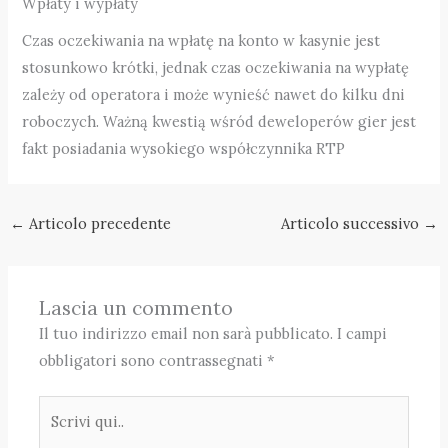
Wpłaty i wypłaty
Czas oczekiwania na wpłatę na konto w kasynie jest
stosunkowo krótki, jednak czas oczekiwania na wypłatę
zależy od operatora i może wynieść nawet do kilku dni
roboczych. Ważną kwestią wśród deweloperów gier jest
fakt posiadania wysokiego współczynnika RTP
←
Articolo precedente
Articolo successivo
→
Lascia un commento
Il tuo indirizzo email non sarà pubblicato.
I campi
obbligatori sono contrassegnati
*
Scrivi
qui..