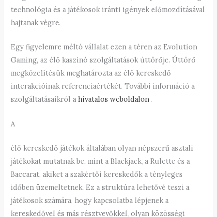
technológia és a játékosok iránti igények előmozdításával
hajtanak végre.
Egy figyelemre méltó vállalat ezen a téren az Evolution
Gaming, az élő kaszinó szolgáltatások úttörője. Úttörő
megközelítésük meghatározta az élő kereskedő
interakcióinak referenciaértékét. További információ a
szolgáltatásaikról a
hivatalos weboldalon
.
A
élő kereskedő játékok általában olyan népszerű asztali
játékokat mutatnak be, mint a Blackjack, a Rulette és a
Baccarat, akiket a szakértői kereskedők a tényleges
időben üzemeltetnek. Ez a struktúra lehetővé teszi a
játékosok számára, hogy kapcsolatba lépjenek a
kereskedővel és más résztvevőkkel, olyan közösségi