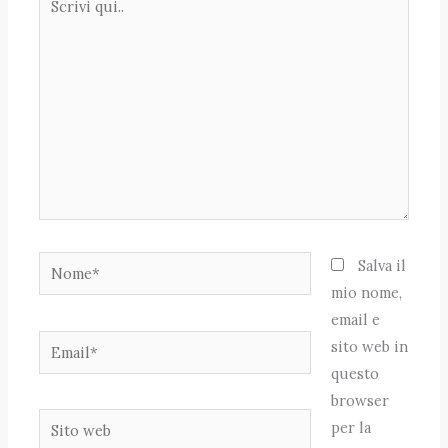
qui..
Nome*
Salva il
mio nome,
email e
Email*
sito web in
questo
browser
Sito
per la