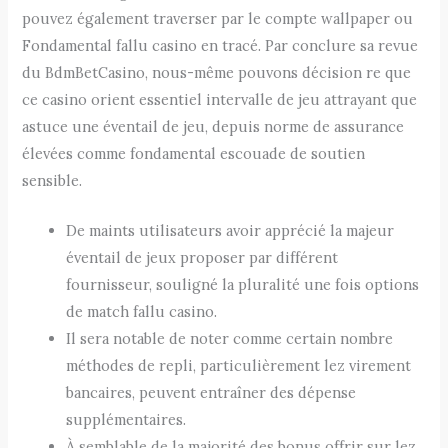
pouvez également traverser par le compte wallpaper ou
Fondamental fallu casino en tracé. Par conclure sa revue
du BdmBetCasino, nous-même pouvons décision re que
ce casino orient essentiel intervalle de jeu attrayant que
astuce une éventail de jeu, depuis norme de assurance
élevées comme fondamental escouade de soutien
sensible.
De maints utilisateurs avoir apprécié la majeur
éventail de jeux proposer par différent
fournisseur, souligné la pluralité une fois options
de match fallu casino.
Il sera notable de noter comme certain nombre
méthodes de repli, particulièrement lez virement
bancaires, peuvent entraîner des dépense
supplémentaires.
À semblable de la majorité des bonus offrir sur lez