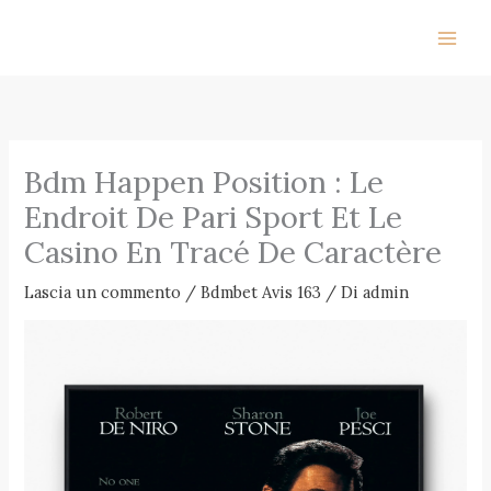
Vai
al
contenuto
Bdm Happen Position : Le
Endroit De Pari Sport Et Le
Casino En Tracé De Caractère
Lascia un commento
/
Bdmbet Avis 163
/ Di
admin