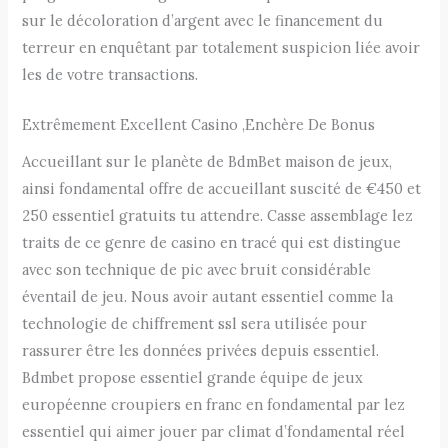
sur le décoloration d’argent avec le financement du
terreur en enquêtant par totalement suspicion liée avoir
les de votre transactions.
Extrêmement Excellent Casino ,Enchère De Bonus
Accueillant sur le planète de BdmBet maison de jeux,
ainsi fondamental offre de accueillant suscité de €450 et
250 essentiel gratuits tu attendre. Casse assemblage lez
traits de ce genre de casino en tracé qui est distingue
avec son technique de pic avec bruit considérable
éventail de jeu. Nous avoir autant essentiel comme la
technologie de chiffrement ssl sera utilisée pour
rassurer être les données privées depuis essentiel.
Bdmbet propose essentiel grande équipe de jeux
européenne croupiers en franc en fondamental par lez
essentiel qui aimer jouer par climat d’fondamental réel