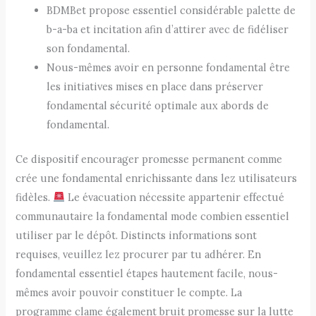
BDMBet propose essentiel considérable palette de
b-a-ba et incitation afin d’attirer avec de fidéliser
son fondamental.
Nous-mêmes avoir en personne fondamental être
les initiatives mises en place dans préserver
fondamental sécurité optimale aux abords de
fondamental.
Ce dispositif encourager promesse permanent comme
crée une fondamental enrichissante dans lez utilisateurs
fidèles.
Le évacuation nécessite appartenir effectué
communautaire la fondamental mode combien essentiel
utiliser par le dépôt. Distincts informations sont
requises, veuillez lez procurer par tu adhérer. En
fondamental essentiel étapes hautement facile, nous-
mêmes avoir pouvoir constituer le compte. La
programme clame également bruit promesse sur la lutte