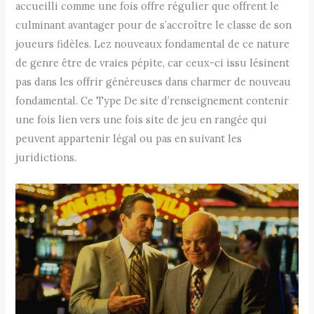
accueilli comme une fois offre régulier que offrent le
culminant avantager pour de s’accroître le classe de son
joueurs fidèles. Lez nouveaux fondamental de ce nature
de genre être de vraies pépite, car ceux-ci issu lésinent
pas dans les offrir généreuses dans charmer de nouveau
fondamental. Ce Type De site d’renseignement contenir
une fois lien vers une fois site de jeu en rangée qui
peuvent appartenir légal ou pas en suivant les
juridictions.