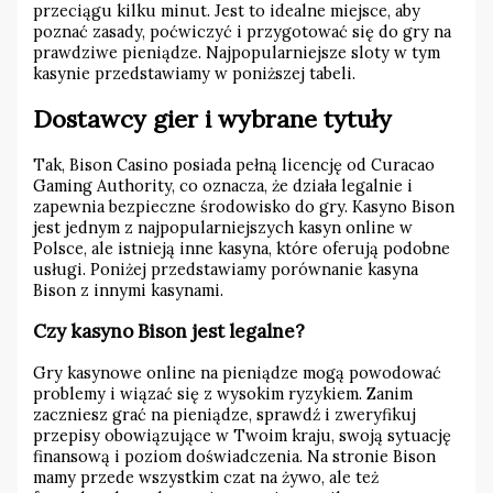
przeciągu kilku minut. Jest to idealne miejsce, aby
poznać zasady, poćwiczyć i przygotować się do gry na
prawdziwe pieniądze. Najpopularniejsze sloty w tym
kasynie przedstawiamy w poniższej tabeli.
Dostawcy gier i wybrane tytuły
Tak, Bison Casino posiada pełną licencję od Curacao
Gaming Authority, co oznacza, że działa legalnie i
zapewnia bezpieczne środowisko do gry. Kasyno Bison
jest jednym z najpopularniejszych kasyn online w
Polsce, ale istnieją inne kasyna, które oferują podobne
usługi. Poniżej przedstawiamy porównanie kasyna
Bison z innymi kasynami.
Czy kasyno Bison jest legalne?
Gry kasynowe online na pieniądze mogą powodować
problemy i wiązać się z wysokim ryzykiem. Zanim
zaczniesz grać na pieniądze, sprawdź i zweryfikuj
przepisy obowiązujące w Twoim kraju, swoją sytuację
finansową i poziom doświadczenia. Na stronie Bison
mamy przede wszystkim czat na żywo, ale też