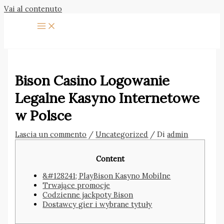
Vai al contenuto
Bison Casino Logowanie
Legalne Kasyno Internetowe
w Polsce
Lascia un commento
/
Uncategorized
/ Di
admin
Content
&#128241; PlayBison Kasyno Mobilne
Trwające promocje
Codzienne jackpoty Bison
Dostawcy gier i wybrane tytuły