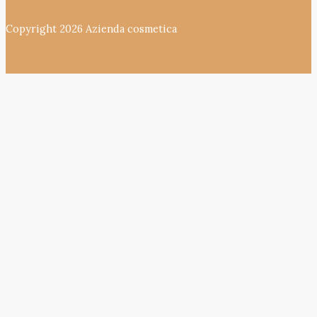
Copyright 2026 Azienda cosmetica