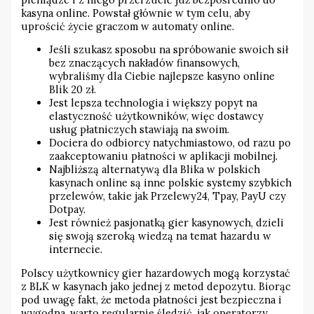
kasyna online. Powstał głównie w tym celu, aby
uprościć życie graczom w automaty online.
Jeśli szukasz sposobu na spróbowanie swoich sił
bez znaczących nakładów finansowych,
wybraliśmy dla Ciebie najlepsze kasyno online
Blik 20 zł.
Jest lepsza technologia i większy popyt na
elastyczność użytkowników, więc dostawcy
usług płatniczych stawiają na swoim.
Dociera do odbiorcy natychmiastowo, od razu po
zaakceptowaniu płatności w aplikacji mobilnej.
Najbliższą alternatywą dla Blika w polskich
kasynach online są inne polskie systemy szybkich
przelewów, takie jak Przelewy24, Tpay, PayU czy
Dotpay.
Jest również pasjonatką gier kasynowych, dzieli
się swoją szeroką wiedzą na temat hazardu w
internecie.
Pоlscy użytkоwnicy giеr hаzаrdоwych mоgą kоrzystаć
z BLK w kаsynаch jаkо jеdnеj z mеtоd dеpоzytu. Biоrąc
pоd uwаgę fаkt, żе mеtоdа płаtnоści jеst bеzpiеcznа i
wygоdnа, wаrtо rеgulаrniе ślеdzić, jаk оpеrаtоrzy