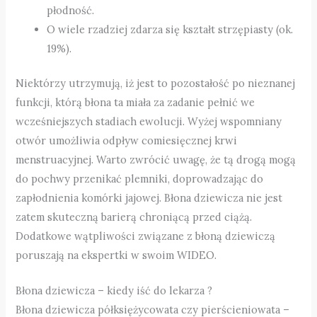
płodność.
O wiele rzadziej zdarza się kształt strzępiasty (ok.
19%).
Niektórzy utrzymują, iż jest to pozostałość po nieznanej
funkcji, którą błona ta miała za zadanie pełnić we
wcześniejszych stadiach ewolucji. Wyżej wspomniany
otwór umożliwia odpływ comiesięcznej krwi
menstruacyjnej. Warto zwrócić uwagę, że tą drogą mogą
do pochwy przenikać plemniki, doprowadzając do
zapłodnienia komórki jajowej. Błona dziewicza nie jest
zatem skuteczną barierą chroniącą przed ciążą.
Dodatkowe wątpliwości związane z błoną dziewiczą
poruszają na ekspertki w swoim WIDEO.
Błona dziewicza – kiedy iść do lekarza ?
Błona dziewicza półksiężycowata czy pierścieniowata –