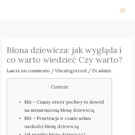
Vai
al
contenuto
Błona dziewicza: jak wygląda i
co warto wiedzieć Czy warto?
Lascia un commento
/
Uncategorized
/ Di
admin
Content
Mit – Ciasny otwór pochwy to dowód
na nienaruszoną błonę dziewiczą
Mit – Penetracja w czasie seksu
uszkodzi błonę dziewiczą
Jak przebić błonę dziewiczą?