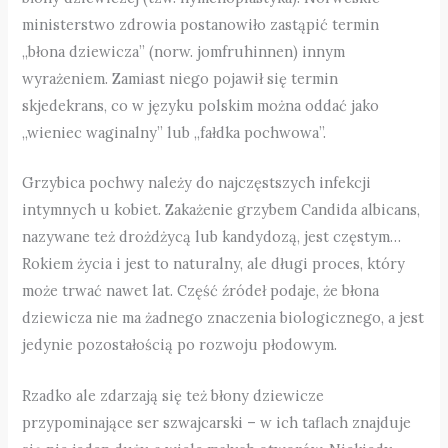
ministerstwo zdrowia postanowiło zastąpić termin
„błona dziewicza” (norw. jomfruhinnen) innym
wyrażeniem. Zamiast niego pojawił się termin
skjedekrans, co w języku polskim można oddać jako
„wieniec waginalny” lub „fałdka pochwowa”.
Grzybica pochwy należy do najczęstszych infekcji
intymnych u kobiet. Zakażenie grzybem Candida albicans,
nazywane też drożdżycą lub kandydozą, jest częstym…
Rokiem życia i jest to naturalny, ale długi proces, który
może trwać nawet lat. Część źródeł podaje, że błona
dziewicza nie ma żadnego znaczenia biologicznego, a jest
jedynie pozostałością po rozwoju płodowym.
Rzadko ale zdarzają się też błony dziewicze
przypominające ser szwajcarski – w ich taflach znajduje