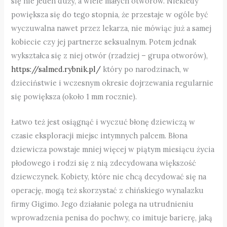
się nie jeden duży, a wiele małych otworów. Niekiedy
powiększa się do tego stopnia, że przestaje w ogóle być
wyczuwalna nawet przez lekarza, nie mówiąc już a samej
kobiecie czy jej partnerze seksualnym. Potem jednak
wykształca się z niej otwór (rzadziej – grupa otworów),
https://salmed.rybnik.pl/
który po narodzinach, w
dzieciństwie i wczesnym okresie dojrzewania regularnie
się powiększa (około 1 mm rocznie).
Łatwo też jest osiągnąć i wyczuć błonę dziewiczą w
czasie eksploracji miejsc intymnych palcem. Błona
dziewicza powstaje mniej więcej w piątym miesiącu życia
płodowego i rodzi się z nią zdecydowana większość
dziewczynek. Kobiety, które nie chcą decydować się na
operację, mogą też skorzystać z chińskiego wynalazku
firmy Gigimo. Jego działanie polega na utrudnieniu
wprowadzenia penisa do pochwy, co imituje barierę, jaką