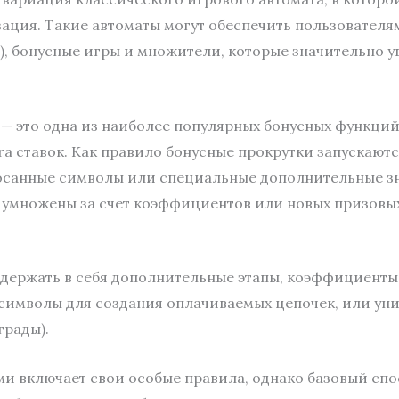
ация. Такие автоматы могут обеспечить пользователя
ns), бонусные игры и множители, которые значительно
— это одна из наиболее популярных бонусных функций
tra ставок. Как правило бонусные прокрутки запускаю
росанные символы или специальные дополнительные зн
о умножены за счет коэффициентов или новых призовы
держать в себя дополнительные этапы, коэффициент
е символы для создания оплачиваемых цепочек, или у
грады).
ми включает свои особые правила, однако базовый сп