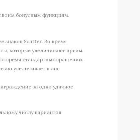
 своим бонусным функциям.
 знаков Scatter. Во время
ты, которые увеличивают призы.
 во время стандартных вращений.
ьезно увеличивает шанс
награждение за одно удачное
льному числу вариантов