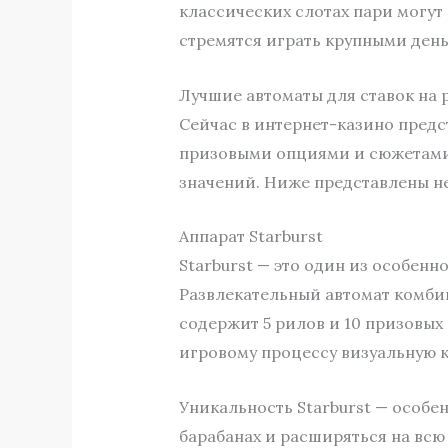
классических слотах пари могут 
стремятся играть крупными день
Лучшие автоматы для ставок на 
Сейчас в интернет-казино пред
призовыми опциями и сюжетами.
значений. Ниже представлены не
Аппарат Starburst
Starburst — это один из особен
Развлекательный автомат комби
содержит 5 рилов и 10 призовых
игровому процессу визуальную к
Уникальность Starburst — особе
барабанах и расширяться на всю 