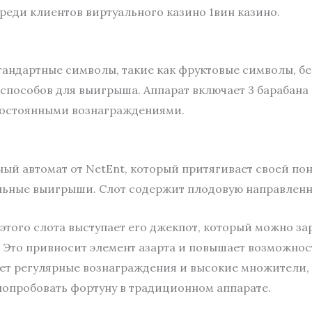
реди клиентов виртуального казино 1вин казино.
 стандартные символы, такие как фруктовые символы, бе
способов для выигрыша. Аппарат включает 3 барабана 
постоянными вознаграждениями.
ный автомат от NetEnt, который притягивает своей по
льные выигрыши. Слот содержит плодовую направленн
этого слота выступает его джекпот, который можно зар
 Это привносит элемент азарта и повышает возможнос
ует регулярные вознаграждения и высокие множители,
 попробовать фортуну в традиционном аппарате.