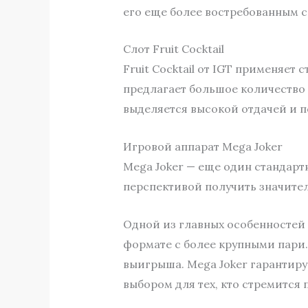
его еще более востребованным с
Слот Fruit Cocktail
Fruit Cocktail от IGT применяет
предлагает большое количество 
выделяется высокой отдачей и 
Игровой аппарат Mega Joker
Mega Joker — еще один стандарт
перспективой получить значите
Одной из главных особенностей 
формате с более крупными пари.
выигрыша. Mega Joker гарантир
выбором для тех, кто стремится