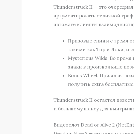
Thunderstruck II — это очередна
аргументировать отличной граф
автомате клиенты взаимодейств
Призовые спины с тремя 
такими как Тор и Локи, и 
Mysterious Wilds. Во врем
знаки в произвольные поз
Bonus Wheel. Призовая во
получить extra бесплатные
Thunderstruck II остается изве
и большому шансу для выигрыш
Видеослот Dead or Alive 2 (NetEnt
Dead or Alive 2 — это продолжен