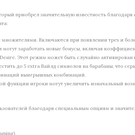
оторый приобрел значительную известность благодаря
та:
множителями. Включаются при появлении трех и более
 могут заработать новые бонусы, включая коэффициен
Desire. Этот режим может быть случайно активирован
стить до 5 extra Вайлд символов на барабаны, что сер
бинаций выигрышных комбинаций.
этой функции игроки могут увеличить изначальный воз
льзователей благодаря специальным опциям и значите
aming)