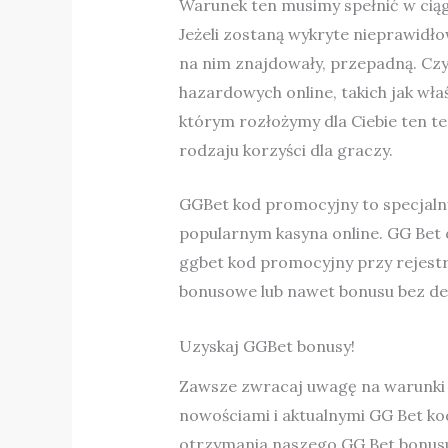
Warunek ten musimy spełnić w ciąg
Jeżeli zostaną wykryte nieprawidło
na nim znajdowały, przepadną. Czy
hazardowych online, takich jak wła
którym rozłożymy dla Ciebie ten te
rodzaju korzyści dla graczy.
GGBet kod promocyjny to specjaln
popularnym kasyna online. GG Bet 
ggbet kod promocyjny przy rejest
bonusowe lub nawet bonusu bez de
Uzyskaj GGBet bonusy!
Zawsze zwracaj uwagę na warunki 
nowościami i aktualnymi GG Bet ko
otrzymania naszego GG Bet bonusu b