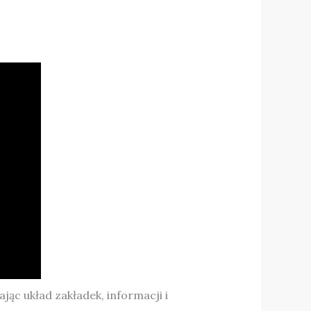
jąc układ zakładek, informacji i