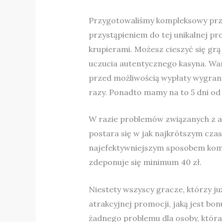
Przygotowaliśmy kompleksowy prze
przystąpieniem do tej unikalnej p
krupierami. Możesz cieszyć się grą 
uczucia autentycznego kasyna. Waru
przed możliwością wypłaty wygranyc
razy. Ponadto mamy na to 5 dni od
W razie problemów związanych z ak
postara się w jak najkrótszym czas
najefektywniejszym sposobem komu
zdeponuje się minimum 40 zł.
Niestety wszyscy gracze, którzy ju
atrakcyjnej promocji, jaką jest b
żadnego problemu dla osoby, która 