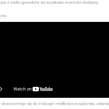
ym z wielu sposobów na uzyskanie wartości dodanej.
ytu
ostosowuje się do rodzaju i wielkości urządzenia, zmienia