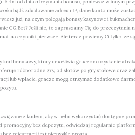
u 5 dni od dnia otrzymania bonusu, ponieważ w innym prz
wości bądź zdublowanie adresu IP, dane konto może zostać 
 wiesz już, na czym polegają bonusy kasynowe i bukmache
śnie GG.Bet? Jeśli nie, to zapraszamy Cię do przeczytania 
mat na czynniki pierwsze. Ale teraz powiemy Ci tylko, że s
y kod bonusowy, który umożliwia graczom uzyskanie atra
oferuje różnorodne gry, od slotów po gry stołowe oraz z
racji lub wpłacie, gracze mogą otrzymać dodatkowe darmo
pozytu.
związane z kodem, aby w pełni wykorzystać dostępne prom
d promocyjny bez depozytu, odwiedzaj regularnie platfor
ez rejestracji jest niezwykle prosta.