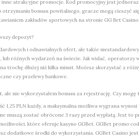
e inne atrakcyjne promocje. Kod promocyjny jest jednorazo
 Po otrzymaniu bonusu powitalnego, gracze mogą cieszyć s
awianiem zakładów sportowych na stronie GG Bet Casino
rwszy depozyt?
dardowych i odnawialnych ofert, ale także niestandardowyc
t, lub różnych wydarzeń na świecie. Jak widać, operatorzy 
na trochę dłużej niż kilka minut. Możesz skorzystać z różn
niczne czy przelewy bankowe.
, ale nie wykorzystałem bonusu za rejestrację. Czy mogę 
ść 1,25 PLN każdy, a maksymalna możliwa wygrana wynosi
ane muszą zostać obrócone 3 razy przed wypłatą. Jest to p
możliwości, które oferuje kasyno GGBet. GGBet promo cod
jesz dodatkowe środki do wykorzystania. GGBet Casino jest