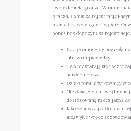
swoim koncie gracza. W momencie 
gracza. Bonus za rejestracje kasy
oferta bez wymaganej wpłaty. Ocz
bonus bez depozytu za rejestracje.
Kod promocyjny pozwala na o
lub zwrot pieniędzy.
Twórcy starają się raczej za
bardzo dobrze.
Dzięki temu użytkownicy wied
Nie dość, że ma swój bonus 
dostosowaną rzecz jasna do
Jako że nasza platforma obe
niezwykle wręcz rozbudowa