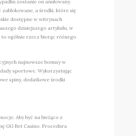
ypadku zostanie on anulowany.
zablokowane, a środki, które się
rskie dostępne w witrynach
naszego dzisiejszego artykułu, w
ą to ogólnie rzecz biorąc różnego
kcyjnych najnowsze bonusy w
akłady sportowe. Wykorzystując
we spiny, dodatkowe środki
ocje. Aby być na bieżąco z
mę GG Bet Casino. Procedura