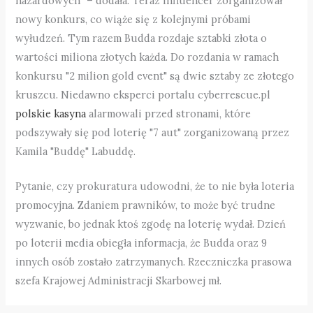
hazardowych" – dodała. Teraz influencer zorganizował
nowy konkurs, co wiąże się z kolejnymi próbami
wyłudzeń. Tym razem Budda rozdaje sztabki złota o
wartości miliona złotych każda. Do rozdania w ramach
konkursu "2 milion gold event" są dwie sztaby ze złotego
kruszcu. Niedawno eksperci portalu cyberrescue.pl
polskie kasyna
alarmowali przed stronami, które
podszywały się pod loterię "7 aut" zorganizowaną przez
Kamila "Buddę" Labuddę.
Pytanie, czy prokuratura udowodni, że to nie była loteria
promocyjna. Zdaniem prawników, to może być trudne
wyzwanie, bo jednak ktoś zgodę na loterię wydał. Dzień
po loterii media obiegła informacja, że Budda oraz 9
innych osób zostało zatrzymanych. Rzeczniczka prasowa
szefa Krajowej Administracji Skarbowej mł.