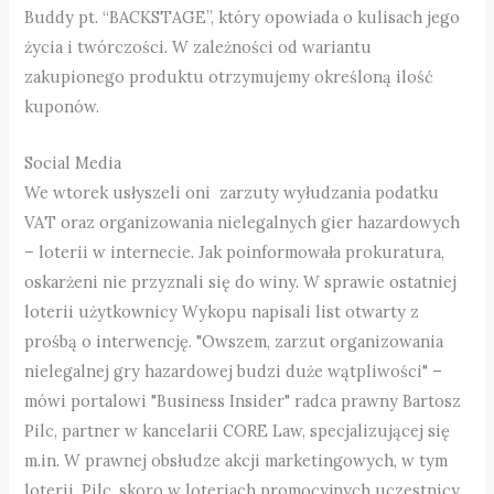
Buddy pt. “BACKSTAGE”, który opowiada o kulisach jego
życia i twórczości. W zależności od wariantu
zakupionego produktu otrzymujemy określoną ilość
kuponów.
Social Media
We wtorek usłyszeli oni zarzuty wyłudzania podatku
VAT oraz organizowania nielegalnych gier hazardowych
– loterii w internecie. Jak poinformowała prokuratura,
oskarżeni nie przyznali się do winy. W sprawie ostatniej
loterii użytkownicy Wykopu napisali list otwarty z
prośbą o interwencję. "Owszem, zarzut organizowania
nielegalnej gry hazardowej budzi duże wątpliwości" –
mówi portalowi "Business Insider" radca prawny Bartosz
Pilc, partner w kancelarii CORE Law, specjalizującej się
m.in. W prawnej obsłudze akcji marketingowych, w tym
loterii. Pilc, skoro w loteriach promocyjnych uczestnicy