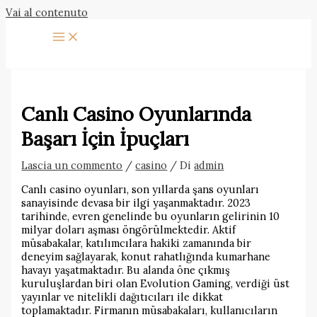
Vai al contenuto
Canlı Casino Oyunlarında
Başarı İçin İpuçları
Lascia un commento
/
casino
/ Di
admin
Canlı casino oyunları, son yıllarda şans oyunları
sanayisinde devasa bir ilgi yaşanmaktadır. 2023
tarihinde, evren genelinde bu oyunların gelirinin 10
milyar doları aşması öngörülmektedir. Aktif
müsabakalar, katılımcılara hakiki zamanında bir
deneyim sağlayarak, konut rahatlığında kumarhane
havayı yaşatmaktadır. Bu alanda öne çıkmış
kuruluşlardan biri olan Evolution Gaming, verdiği üst
yayınlar ve nitelikli dağıtıcıları ile dikkat
toplamaktadır. Firmanın müsabakaları, kullanıcıların