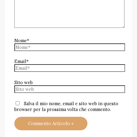
Nome*
Email*
Sito web
Salva il mio nome, email e sito web in questo
browser per la prossima volta che commento.