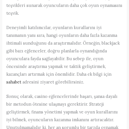
teşvikleri sunarak oyuncuların daha çok oyun oynamasını
teşvik.
Deneyimli katılımcılar, oyunların kurallarını iyi
tanımanın yanı sıra, hangi oyunların daha fazla kazanma
ihtimali sunduğunu da araştırmalıdır. Örneğin, blackjack
gibi bazı eğlenceler, doğru planlarla oynandığında
oyunculara fayda sağlayabilir. Bu sebep ile, oyun
öncesinde araştırma yapmak ve taktik geliştirmek,
kazançları artırmak için önemlidir. Daha ek bilgi için
sahabet
adresini ziyaret görebilirsiniz.
Sonuç olarak, casino eğlencelerinde başarı, şansa dayalı
bir metodun ötesine ulaşmayı gerektirir. Strateji
geliştirmek, finans yönetimi yapmak ve oyun kurallarını
iyi bilmek, oyuncuların kazanma imkanını artıracaktır.
Unutulmamalıdır ki, her an sorumlu bir tarzda oynamak