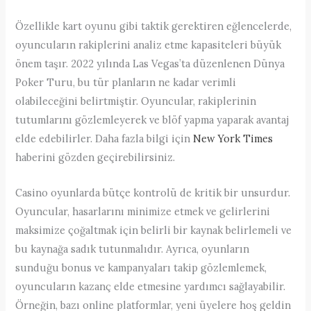
Özellikle kart oyunu gibi taktik gerektiren eğlencelerde,
oyuncuların rakiplerini analiz etme kapasiteleri büyük
önem taşır. 2022 yılında Las Vegas’ta düzenlenen Dünya
Poker Turu, bu tür planların ne kadar verimli
olabileceğini belirtmiştir. Oyuncular, rakiplerinin
tutumlarını gözlemleyerek ve blöf yapma yaparak avantaj
elde edebilirler. Daha fazla bilgi için
New York Times
haberini gözden geçirebilirsiniz.
Casino oyunlarda bütçe kontrolü de kritik bir unsurdur.
Oyuncular, hasarlarını minimize etmek ve gelirlerini
maksimize çoğaltmak için belirli bir kaynak belirlemeli ve
bu kaynağa sadık tutunmalıdır. Ayrıca, oyunların
sunduğu bonus ve kampanyaları takip gözlemlemek,
oyuncuların kazanç elde etmesine yardımcı sağlayabilir.
Örneğin, bazı online platformlar, yeni üyelere hoş geldin