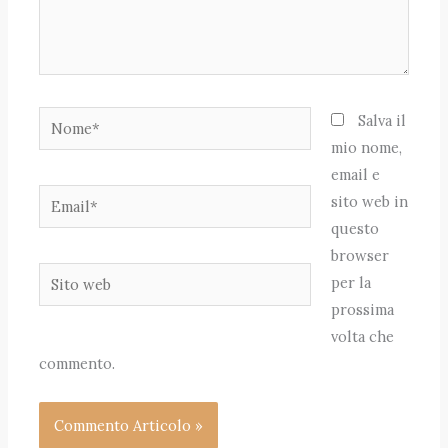
Nome*
Salva il
mio nome,
email e
Email*
sito web in
questo
browser
Sito
per la
web
prossima
volta che
commento.