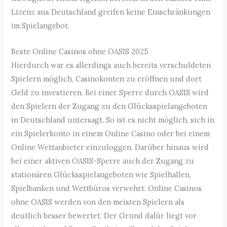
Lizenz aus Deutschland greifen keine Einschränkungen
im Spielangebot.
Beste Online Casinos ohne OASIS 2025
Hierdurch war es allerdings auch bereits verschuldeten
Spielern möglich, Casinokonten zu eröffnen und dort
Geld zu investieren. Bei einer Sperre durch OASIS wird
den Spielern der Zugang zu den Glücksspielangeboten
in Deutschland untersagt. So ist es nicht möglich, sich in
ein Spielerkonto in einem Online Casino oder bei einem
Online Wettanbieter einzuloggen. Darüber hinaus wird
bei einer aktiven OASIS-Sperre auch der Zugang zu
stationären Glücksspielangeboten wie Spielhallen,
Spielbanken und Wettbüros verwehrt. Online Casinos
ohne OASIS werden von den meisten Spielern als
deutlich besser bewertet. Der Grund dafür liegt vor