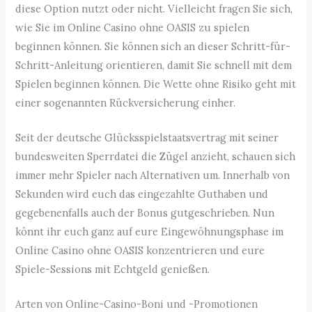
diese Option nutzt oder nicht. Vielleicht fragen Sie sich,
wie Sie im Online Casino ohne OASIS zu spielen
beginnen können. Sie können sich an dieser Schritt-für-
Schritt-Anleitung orientieren, damit Sie schnell mit dem
Spielen beginnen können. Die Wette ohne Risiko geht mit
einer sogenannten Rückversicherung einher.
Seit der deutsche Glücksspielstaatsvertrag mit seiner
bundesweiten Sperrdatei die Zügel anzieht, schauen sich
immer mehr Spieler nach Alternativen um. Innerhalb von
Sekunden wird euch das eingezahlte Guthaben und
gegebenenfalls auch der Bonus gutgeschrieben. Nun
könnt ihr euch ganz auf eure Eingewöhnungsphase im
Online Casino ohne OASIS konzentrieren und eure
Spiele-Sessions mit Echtgeld genießen.
Arten von Online-Casino-Boni und -Promotionen