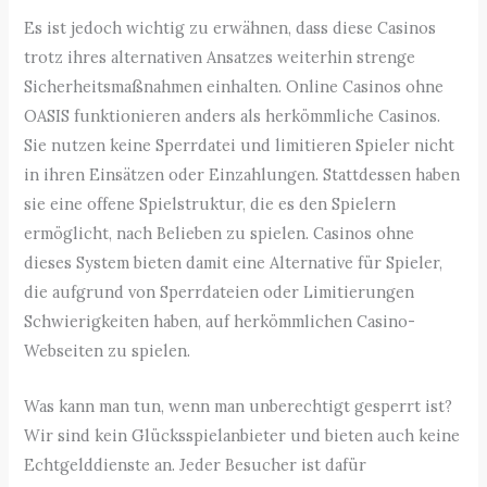
Es ist jedoch wichtig zu erwähnen, dass diese Casinos
trotz ihres alternativen Ansatzes weiterhin strenge
Sicherheitsmaßnahmen einhalten. Online Casinos ohne
OASIS funktionieren anders als herkömmliche Casinos.
Sie nutzen keine Sperrdatei und limitieren Spieler nicht
in ihren Einsätzen oder Einzahlungen. Stattdessen haben
sie eine offene Spielstruktur, die es den Spielern
ermöglicht, nach Belieben zu spielen. Casinos ohne
dieses System bieten damit eine Alternative für Spieler,
die aufgrund von Sperrdateien oder Limitierungen
Schwierigkeiten haben, auf herkömmlichen Casino-
Webseiten zu spielen.
Was kann man tun, wenn man unberechtigt gesperrt ist?
Wir sind kein Glücksspielanbieter und bieten auch keine
Echtgelddienste an. Jeder Besucher ist dafür