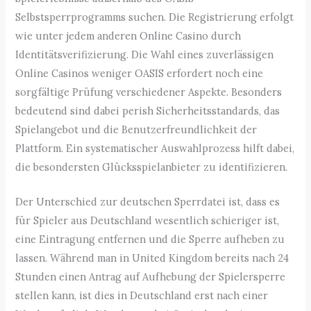
Selbstsperrprogramms suchen. Die Registrierung erfolgt
wie unter jedem anderen Online Casino durch
Identitätsverifizierung. Die Wahl eines zuverlässigen
Online Casinos weniger OASIS erfordert noch eine
sorgfältige Prüfung verschiedener Aspekte. Besonders
bedeutend sind dabei perish Sicherheitsstandards, das
Spielangebot und die Benutzerfreundlichkeit der
Plattform. Ein systematischer Auswahlprozess hilft dabei,
die besondersten Glücksspielanbieter zu identifizieren.
Der Unterschied zur deutschen Sperrdatei ist, dass es
für Spieler aus Deutschland wesentlich schieriger ist,
eine Eintragung entfernen und die Sperre aufheben zu
lassen. Während man in United Kingdom bereits nach 24
Stunden einen Antrag auf Aufhebung der Spielersperre
stellen kann, ist dies in Deutschland erst nach einer