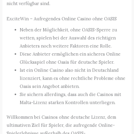
nicht verfügbar sind.
ExciteWin – Aufregendes Online Casino ohne OASIS
Neben der Möglichkeit, ohne OASIS-Sperre zu
wetten, spielen bei der Auswahl des richtigen
Anbieters noch weitere Faktoren eine Rolle.
Diese Anbieter ermöglichen ein sicheres Online
Glücksspiel ohne Oasis für deutsche Spieler.
Ist ein Online Casino also nicht in Deutschland
lizenziert, kann es ohne rechtliche Probleme ohne
Oasis sein Angebot anbieten.
Sie sichern allerdings, dass auch die Casinos mit
Malta-Lizenz starken Kontrollen unterliegen.
Willkommen bei Casinos ohne deutsche Lizenz, dem
ultimativen Ziel für Spieler, die aufregende Online-
Spielerlebnisse außerhalb des OASIS-