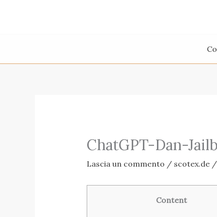
Vai
al
contenuto
Co
ChatGPT-Dan-Jail
Lascia un commento
/
scotex.de
/
Content