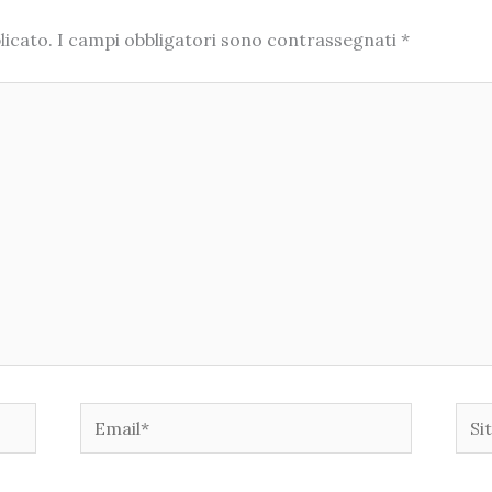
licato.
I campi obbligatori sono contrassegnati
*
Email*
Sito
web