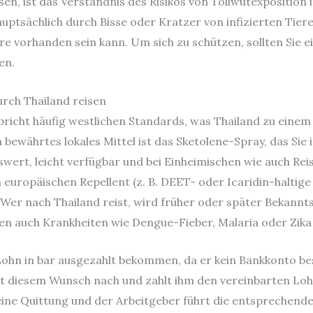
en, ist das Verständnis des Risikos von Tollwutexposition is
auptsächlich durch Bisse oder Kratzer von infizierten Tie
ere vorhanden sein kann. Um sich zu schützen, sollten Sie e
en.
urch Thailand reisen
richt häufig westlichen Standards, was Thailand zu einem b
bewährtes lokales Mittel ist das Sketolene-Spray, das Sie
swert, leicht verfügbar und bei Einheimischen wie auch Reis
europäischen Repellent (z. B. DEET- oder Icaridin-haltige
. Wer nach Thailand reist, wird früher oder später Bekann
nen auch Krankheiten wie Dengue-Fieber, Malaria oder Zika
ohn in bar ausgezahlt bekommen, da er kein Bankkonto be
t diesem Wunsch nach und zahlt ihm den vereinbarten Loh
 eine Quittung und der Arbeitgeber führt die entsprechend