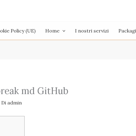
okie Policy (UE)
Home
I nostri servizi
Packag
break md GitHub
 Di
admin