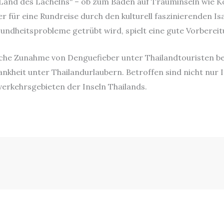
s „Land des Lächelns“ – ob zum Baden auf Trauminseln wie 
für eine Rundreise durch den kulturell faszinierenden Isa
ndheitsprobleme getrübt wird, spielt eine gute Vorbereit
liche Zunahme von Denguefieber unter Thailandtouristen be
nkheit unter Thailandurlaubern. Betroffen sind nicht nur 
erkehrsgebieten der Inseln Thailands.