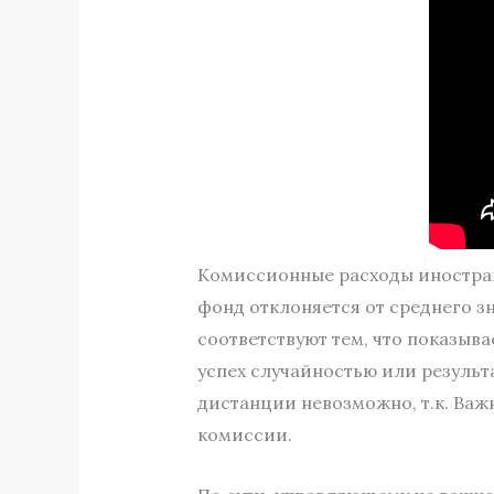
Комиссионные расходы иностранн
фонд отклоняется от среднего зн
соответствуют тем, что показыв
успех случайностью или резуль
дистанции невозможно, т.к. Важ
комиссии.