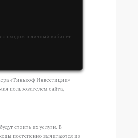
со входом в личный кабинет
окера «Тинькоф Инвестиции»
мая пользователем сайта,
дут стоить их услуги. В
сходы постепенно вычитаются из