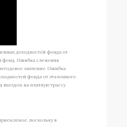
дневных доходностей фонда от
н фонд. Ошибка слежения
днегодовое значение. Ошибка
доходностей фонда от эталонного
д въездом на платную трассу
приемлемое, поскольку в