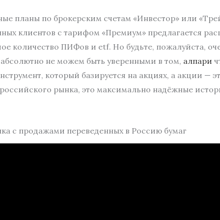
ные планы по брокерским счетам «Инвестор» или «Тре
упных клиентов с тарифом «Премиум» предлагается ра
ое количество ПИФов и etf. Но будьте, пожалуйста, о
 абсолютно не можем быть уверенными в том,
алпари
ч
инструмент, который базируется на акциях, а акции — 
 российского рынка, это максимально надёжные истор
нка с продажами переведенных в Россию бумаг