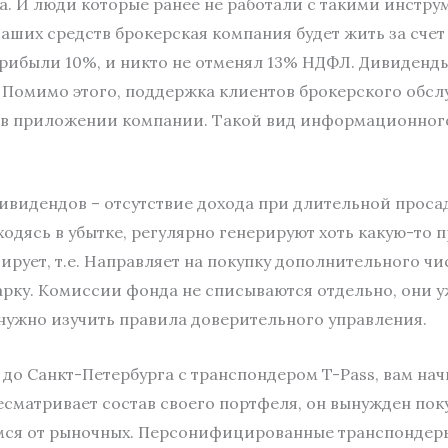
а. И люди которые ранее не работали с такими инстру
ваших средств брокерская компания будет жить за сче
прибыли 10%, и никто не отменял 13% НДФЛ. Дивиденд
 Помимо этого, поддержка клиентов брокерского обсл
 в приложении компании. Такой вид информационног
ивидендов – отсутствие дохода при длительной прос
одясь в убытке, регулярно генерируют хоть какую-то 
ует, т.е. Направляет на покупку дополнительного чис
рку. Комиссии фонда не списываются отдельно, они у
нужно изучить правила доверительного управления.
до Санкт-Петербурга с транспондером T-Pass, вам нач
есматривает состав своего портфеля, он вынужден пок
ся от рыночных. Персонифицированные транспондеры