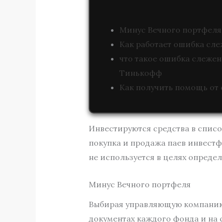
Минус Вечного портфеля
Как работает ошибка сл
что такое ошибка слежен
Тинькофф
Как получить помощь от
Инвестируются средства в списо
покупка и продажа паев инвест
не используется в целях опреде
Минус Вечного портфеля
Выбирая управляющую компанию и
документах каждого фонда и на 