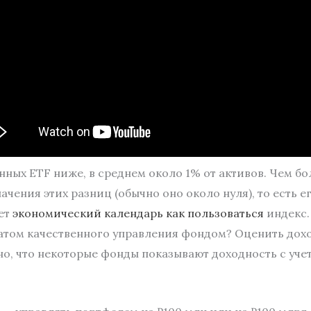
ых ETF ниже, в среднем около 1% от активов. Чем бо
ачения этих разниц (обычно оно около нуля), то есть
ает
экономический календарь как пользоваться
индекс. 
татом качественного управления фондом? Оценить дох
но, что некоторые фонды показывают доходность с учет