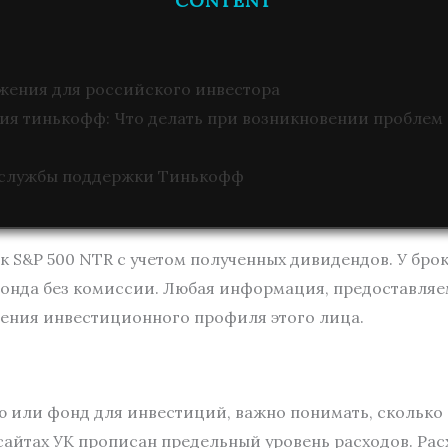
CONTENT
ежения для российского инвестора
ия тинькофф: Что делать при возникновении проблем 
 службы поддержки Тинькофф
к S&P 500 NTR с учетом полученных дивидендов. У бр
фонда без комиссии. Любая информация, предоставляе
ления инвестиционного профиля этого лица.
ли фонд для инвестиций, важно понимать, сколько бу
сайтах УК прописан предельный уровень расходов. Ра