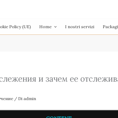
okie Policy (UE)
Home
I nostri servizi
Packag
 слежения и зачем ее отслежив
учение
/ Di
admin