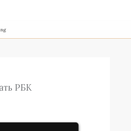
ing
ать РБК