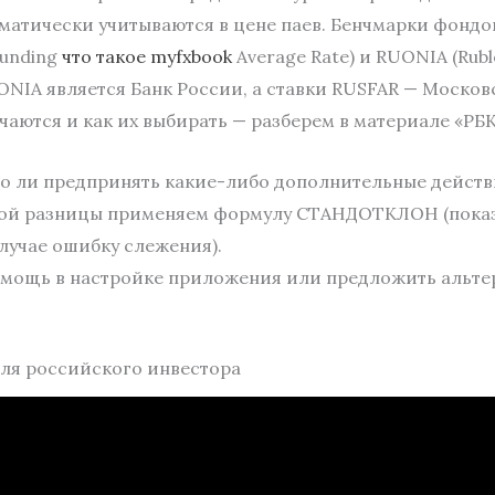
матически учитываются в цене паев. Бенчмарки фондо
Funding
что такое myfxbook
Average Rate) и RUONIA (Ruble
NIA является Банк России, а ставки RUSFAR — Московс
чаются и как их выбирать — разберем в материале «РБ
о ли предпринять какие-либо дополнительные действи
нной разницы применяем формулу СТАНДОТКЛОН (пока
случае ошибку слежения).
омощь в настройке приложения или предложить альте
для российского инвестора