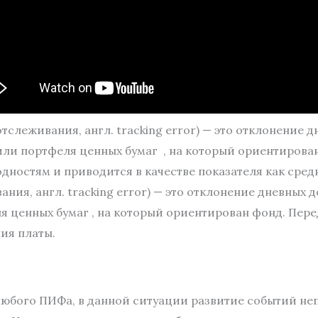
тслеживания, англ. tracking error) — это отклонение 
или портфеля ценных бумаг , на который ориентирова
дностям и приводится в качестве показателя как сре
ния, англ. tracking error) — это отклонение дневных 
 ценных бумаг , на который ориентирован фонд. Пере
ия платы.
любого ПИФа, в данной ситуации развитие событий не