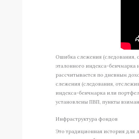
Ошибка слежения (следования, о
эталонного индекса-бенчмарка 
рассчитывается по дневным дохо
слежения (следования, отслежива
индекса-бенчмарка или портфеля
установлены ПВП, пункты взиман
Инфраструктура фондов
Это традиционная история для 