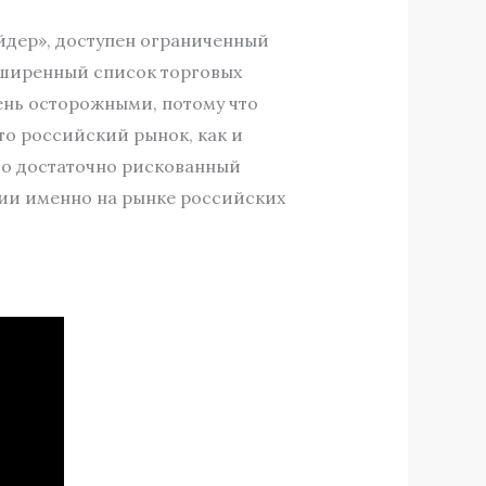
йдер», доступен ограниченный
сширенный список торговых
чень осторожными, потому что
то российский рынок, как и
это достаточно рискованный
ии именно на рынке российских