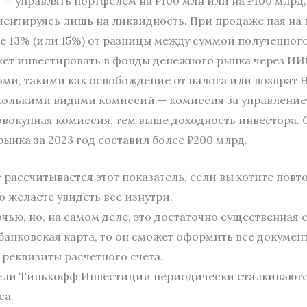
 — управлять портфелем на ₽100 млн или на ₽100 млрд
ентируясь лишь на ликвидность. При продаже пая на 
е 13% (или 15%) от разницы между суммой полученного
ет инвестировать в фонды денежного рынка через ИИС
ами, такими как освобождение от налога или возврат
колькими видами комиссий — комиссия за управление,
овокупная комиссия, тем выше доходность инвестора.
ынка за 2023 год составил более ₽200 млрд.
 рассчитывается этот показатель, если вы хотите пов
 желаете увидеть все изнутри.
чью, но, на самом деле, это достаточно существенная с
 банковская карта, то он сможет оформить все докумен
реквизиты расчетного счета.
тели Тинькофф Инвестиции периодически сталкивают
са.