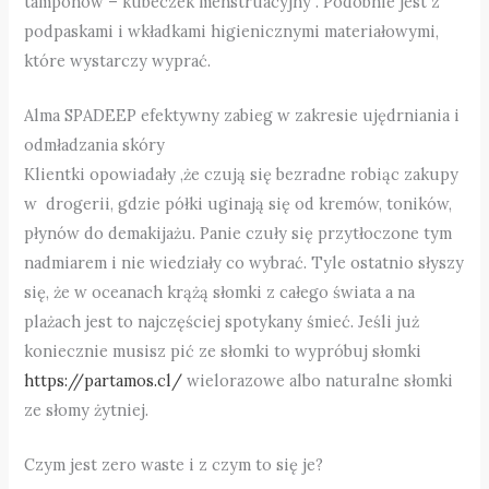
tamponów – kubeczek menstruacyjny”. Podobnie jest z
podpaskami i wkładkami higienicznymi materiałowymi,
które wystarczy wyprać.
Alma SPADEEP efektywny zabieg w zakresie ujędrniania i
odmładzania skóry
Klientki opowiadały ,że czują się bezradne robiąc zakupy
w drogerii, gdzie półki uginają się od kremów, toników,
płynów do demakijażu. Panie czuły się przytłoczone tym
nadmiarem i nie wiedziały co wybrać. Tyle ostatnio słyszy
się, że w oceanach krążą słomki z całego świata a na
plażach jest to najczęściej spotykany śmieć. Jeśli już
koniecznie musisz pić ze słomki to wypróbuj słomki
https://partamos.cl/
wielorazowe albo naturalne słomki
ze słomy żytniej.
Czym jest zero waste i z czym to się je?