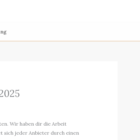
ing
 2025
n. Wir haben dir die Arbeit
 sich jeder Anbieter durch einen