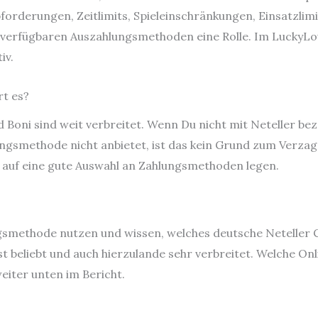
orderungen, Zeitlimits, Spieleinschränkungen, Einsatzlim
verfügbaren Auszahlungsmethoden eine Rolle. Im LuckyLoui
iv.
rt es?
 Boni sind weit verbreitet. Wenn Du nicht mit Neteller b
lungsmethode nicht anbietet, ist das kein Grund zum Verzag
 auf eine gute Auswahl an Zahlungsmethoden legen.
ngsmethode nutzen und wissen, welches deutsche Neteller Ca
ist beliebt und auch hierzulande sehr verbreitet. Welche O
eiter unten im Bericht.