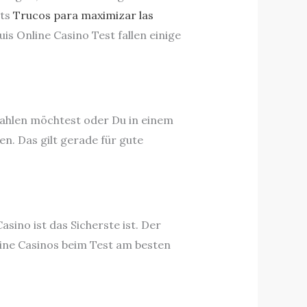
its
Trucos para maximizar las
s Online Casino Test fallen einige
ezahlen möchtest oder Du in einem
en. Das gilt gerade für gute
sino ist das Sicherste ist. Der
nline Casinos beim Test am besten