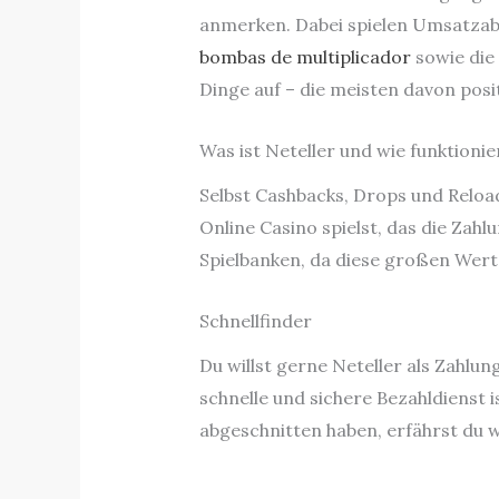
anmerken. Dabei spielen Umsatzabf
bombas de multiplicador
sowie die 
Dinge auf – die meisten davon posit
Was ist Neteller und wie funktionie
Selbst Cashbacks, Drops und Reload
Online Casino spielst, das die Zah
Spielbanken, da diese großen Wert
Schnellfinder
Du willst gerne Neteller als Zahlu
schnelle und sichere Bezahldienst 
abgeschnitten haben, erfährst du w