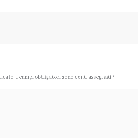
licato.
I campi obbligatori sono contrassegnati
*