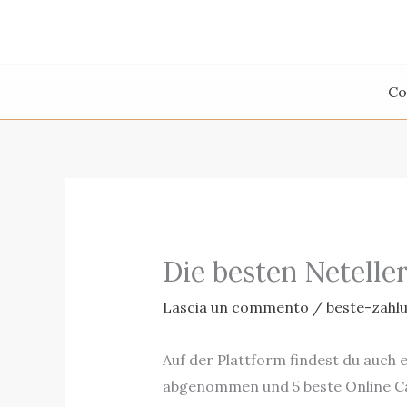
Vai
al
contenuto
Co
Die besten Netelle
Lascia un commento
/
beste-zahl
Auf der Plattform findest du auch 
abgenommen und 5 beste Online Cas