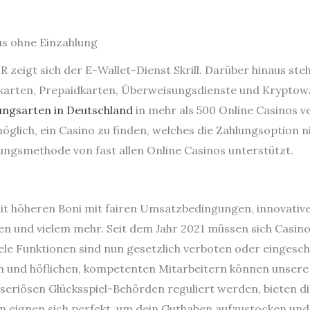
us ohne Einzahlung
 zeigt sich der E-Wallet-Dienst Skrill. Darüber hinaus ste
tkarten, Prepaidkarten, Überweisungsdienste und Kryptow
lungsarten in Deutschland
in mehr als 500 Online Casinos ve
möglich, ein Casino zu finden, welches die Zahlungsoption 
ungsmethode von fast allen Online Casinos unterstützt.
mit höheren Boni mit fairen Umsatzbedingungen, innovati
en und vielem mehr. Seit dem Jahr 2021 müssen sich Casino
iele Funktionen sind nun gesetzlich verboten oder eingesc
en und höflichen, kompetenten Mitarbeitern können unsere
seriösen Glücksspiel-Behörden reguliert werden, bieten di
en eignen sich perfekt, um dein Guthaben aufzustocken und