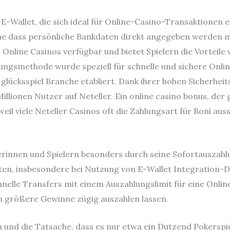
 E-Wallet, die sich ideal für Online-Casino-Transaktionen e
hne dass persönliche Bankdaten direkt angegeben werden 
Online Casinos verfügbar und bietet Spielern die Vorteile 
ngsmethode wurde speziell für schnelle und sichere Onli
e glücksspiel Branche etabliert. Dank ihrer hohen Sicherhe
llionen Nutzer auf Neteller. Ein online casino bonus, der ga
weil viele Neteller Casinos oft die Zahlungsart für Boni aus
elerinnen und Spielern besonders durch seine Sofortauszah
en, insbesondere bei Nutzung von E-Wallet Integration-Die
hnelle Transfers mit einem Auszahlungslimit für eine Onlin
h größere Gewinne zügig auszahlen lassen.
nd die Tatsache, dass es nur etwa ein Dutzend Pokerspiel