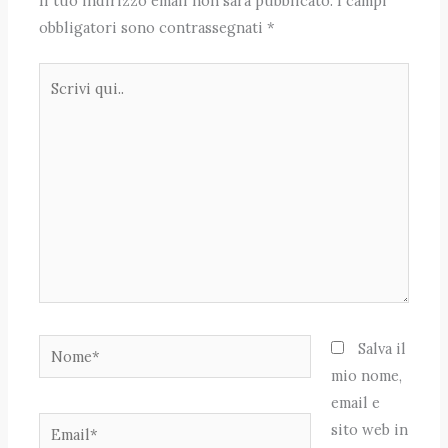
Il tuo indirizzo email non sarà pubblicato.
I campi
obbligatori sono contrassegnati
*
Scrivi
qui..
Nome*
Salva il
mio nome,
email e
Email*
sito web in