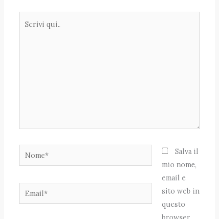
Scrivi
qui..
Nome*
Salva il
mio nome,
email e
Email*
sito web in
questo
browser