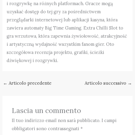
i rozgrywkę na różnych platformach. Gracze mogą
uzyskać dostęp do tej gry za pośrednictwem
przeglądarki internetowej lub aplikacji kasyna, która
zawiera automaty Big Time Gaming. Extra Chilli Slot to
gra wrzutowa, która zapewnia żywiołowość, atrakcyjność
i artystyczną wydajność wszystkim fanom gier. Oto
szczegółowa recenzja projektu, grafiki, ścieżki
dźwiękowej i rozgrywki.
←
Articolo precedente
Articolo successivo
→
Lascia un commento
Il tuo indirizzo email non sarà pubblicato.
I campi
obbligatori sono contrassegnati
*