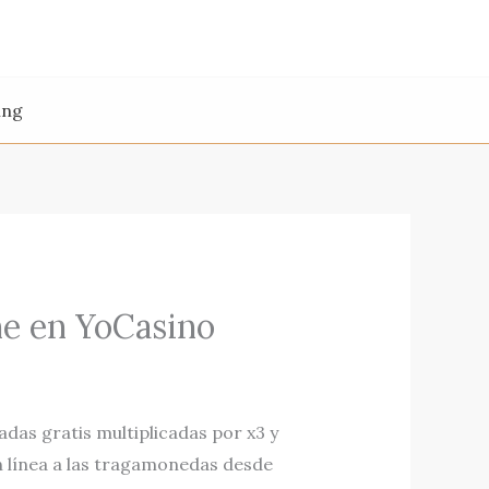
ing
ne en YoCasino
adas gratis multiplicadas por x3 y
n línea a las tragamonedas desde