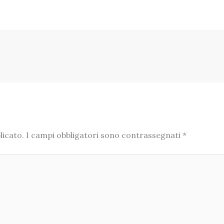
licato.
I campi obbligatori sono contrassegnati
*