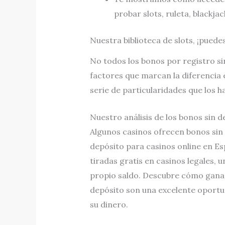
probar slots, ruleta, blackjac
Nuestra biblioteca de slots, ¡puedes
No todos los bonos por registro sin
factores que marcan la diferencia 
serie de particularidades que los 
Nuestro análisis de los bonos sin 
Algunos casinos ofrecen bonos sin 
depósito para casinos online en Es
tiradas gratis en casinos legales, u
propio saldo. Descubre cómo ganar 
depósito son una excelente oportu
su dinero.