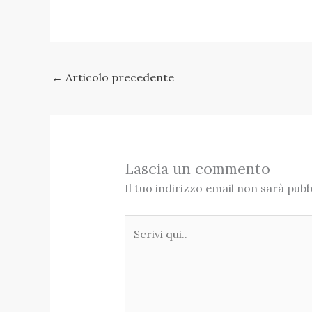
←
Articolo precedente
Lascia un commento
Il tuo indirizzo email non sarà pubb
Scrivi
qui..