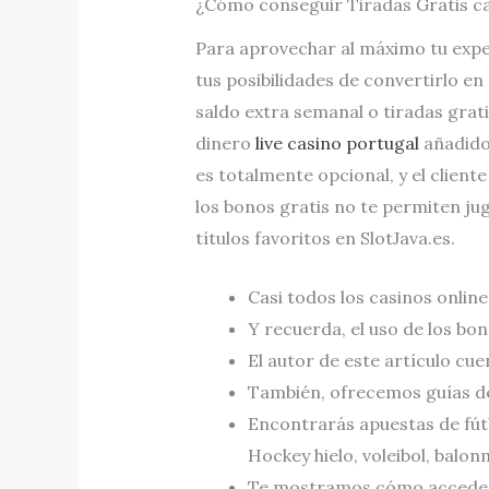
¿Cómo conseguir Tiradas Gratis 
Para aprovechar al máximo tu exper
tus posibilidades de convertirlo e
saldo extra semanal o tiradas grati
dinero
live casino portugal
añadido 
es totalmente opcional, y el client
los bonos gratis no te permiten ju
títulos favoritos en SlotJava.es.
Casi todos los casinos onli
Y recuerda, el uso de los bon
El autor de este artículo cu
También, ofrecemos guías de
Encontrarás apuestas de fútb
Hockey hielo, voleibol, bal
Te mostramos cómo acceder a