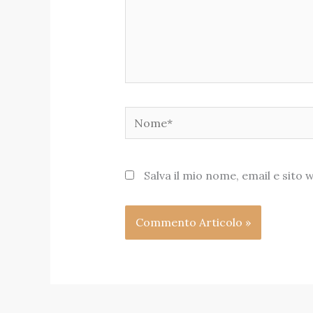
Nome*
Salva il mio nome, email e sit