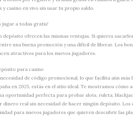
k y casino en vivo sin usar tu propio saldo.
 jugar a todas gratis!
 depósito ofrecen las mismas ventajas. Si quieres sacarles
entre una buena promoción y una difícil de liberar. Los bo
hacen atractivos para los nuevos jugadores.
depósito para casino
necesidad de código promocional, lo que facilita aún más l
paña en 2025, estás en el sitio ideal. Te mostramos cómo 
na oportunidad perfecta para probar slots, ruleta, blackjack
dinero real sin necesidad de hacer ningún depósito. Los 
nidad para nuevos jugadores que quieren descubrir las p