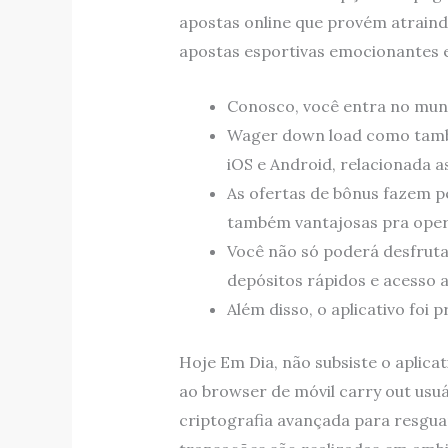
apostas online que provém atraindo
apostas esportivas emocionantes e
Conosco, você entra no mund
Wager down load como também
iOS e Android, relacionada 
As ofertas de bônus fazem 
também vantajosas pra oper
Você não só poderá desfruta
depósitos rápidos e acesso a
Além disso, o aplicativo foi
Hoje Em Dia, não subsiste o aplicat
ao browser de móvil carry out usu
criptografia avançada para resgua