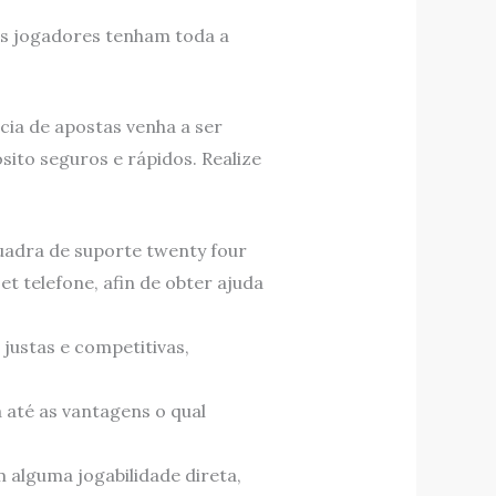
 os jogadores tenham toda a
cia de apostas venha a ser
ito seguros e rápidos. Realize
uadra de suporte twenty four
t telefone, afin de obter ajuda
justas e competitivas,
 até as vantagens o qual
 alguma jogabilidade direta,