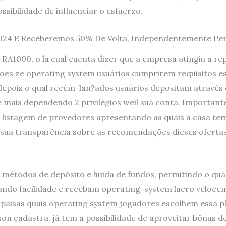
ssibilidade de influenciar o esfuerzo.
24 E Receberemos 50% De Volta, Independentemente Per
 RA1000, o la cual cuenta dizer que a empresa atingiu a 
es ze operating system usuários cumprirem requisitos esp
 depois o qual recém-lan?ados usuários depositam através 
té mais dependendo 2 privilégios weil sua conta. Importan
a listagem de provedores apresentando as quais a casa tem
 sua transparência sobre as recomendações dieses ofertas
 métodos de depósito e huida de fundos, permitindo o qua
ando facilidade e recebam operating-system lucro veloc
paisas quais operating system jogadores escolhem essa p
son cadastra, já tem a possibilidade de aproveitar bônus d