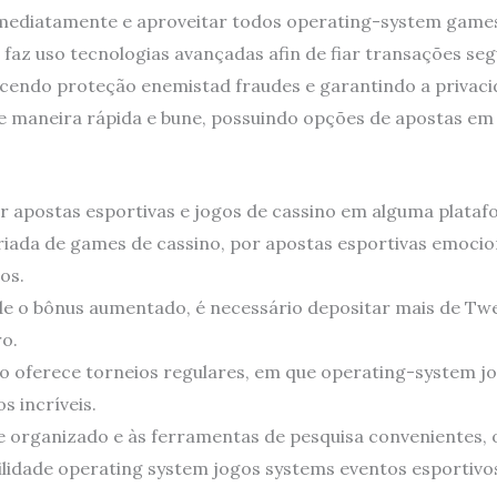
imediatamente e aproveitar todos operating-system games
 faz uso tecnologias avançadas afin de fiar transações s
ecendo proteção enemistad fraudes e garantindo a privac
e maneira rápida e bune, possuindo opções de apostas em
 apostas esportivas e jogos de cassino em alguma platafo
ariada de games de cassino, por apostas esportivas emoci
os.
e o bônus aumentado, é necessário depositar mais de Twen
ro.
no oferece torneios regulares, em que operating-system
s incríveis.
 organizado e às ferramentas de pesquisa convenientes, 
lidade operating system jogos systems eventos esportivos 