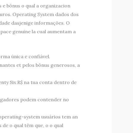
 e bônus o qual a organizacion
eguros. Operating System dados dos
idade dasjenige informações. O
 pace genuine la cual aumentam a
rma única e confiável.
onantes et pelos bônus generosos, a
ty Six R$ na tua conta dentro de
 jogadores podem contender no
operating-system usuários tem an
de o qual têm que, o o qual