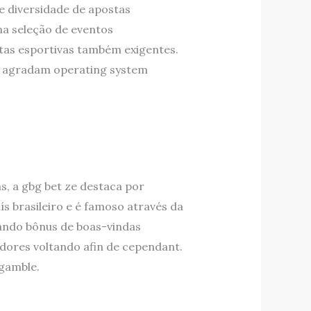
 diversidade de apostas
na seleção de eventos
tas esportivas também exigentes.
t agradam operating system
s, a gbg bet ze destaca por
s brasileiro e é famoso através da
tando bônus de boas-vindas
res voltando afin de cependant.
gamble.