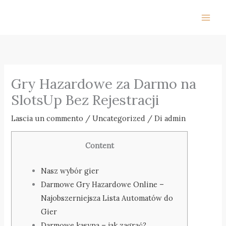
Vai
al
contenuto
Gry Hazardowe za Darmo na
SlotsUp Bez Rejestracji
Lascia un commento
/
Uncategorized
/ Di
admin
Content
Nasz wybór gier
Darmowe Gry Hazardowe Online –
Najobszerniejsza Lista Automatów do
Gier
Darmowe kasyna – jak zagrać?