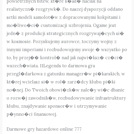
powietrznych bitew, kt�re k�ad� nacisk na
realistyczn� rozgrywk�. Do naszej dyspozycji oddano
setki modeli samolot�w z dopracowanymi kokpitami i
mo�liwo�ci� customizacji uzbrojenia. Ogame jest
jedn� z produkcji strategicznych rozgrywaj�cych si�
w kosmosie. Pozyskujemy surowce, toczymy wojny z
innymi imperiami i rozbudowujemy swoje � wszystko po
to, by przej�� kontrol� nad jak najwi�ksz� cz�ci�
wszech�wiata. 11Legends to darmowa gra
przegl�darkowa z gatunku manager�w pi�karskich, w
kt�rej wcielasz si� w rol� zarz�dcy klubu pi�ki
no�nej. Do Twoich obowi�zk�w nale�y wi�c dbanie
o rozw�j zawodnik�w, rozbudowywanie infrastruktury
klubu, znajdywanie sponsor�w i utrzymywanie
p�ynno�ci finansowej.
Darmowe gry hazardowe online 777