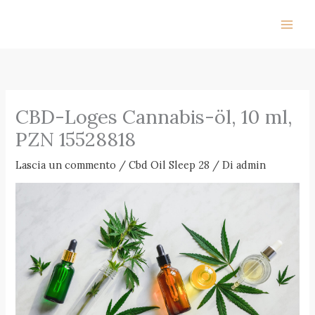
Vai
al
contenuto
CBD-Loges Cannabis-öl, 10 ml,
PZN 15528818
Lascia un commento
/
Cbd Oil Sleep 28
/ Di
admin