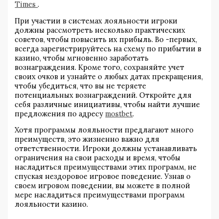
Times
.
При участии в системах лояльности игроки
должны рассмотреть несколько практических
советов, чтобы повысить их прибыль. Во -первых,
всегда зарегистрируйтесь на схему по прибытии в
казино, чтобы мгновенно заработать
вознаграждения. Кроме того, сохраняйте учет
своих очков и узнайте о любых датах прекращения,
чтобы убедиться, что вы не теряете
потенциальных вознаграждений. Откройте для
себя различные инициативы, чтобы найти лучшие
предложения по адресу
mostbet
.
Хотя программы лояльности предлагают много
преимуществ, это жизненно важно для
ответственности. Игроки должны устанавливать
ограничения на свои расходы и время, чтобы
насладиться преимуществами этих программ, не
спуская нездоровое игровое поведение. Узнав о
своем игровом поведении, вы можете в полной
мере насладиться преимуществами программ
лояльности казино.