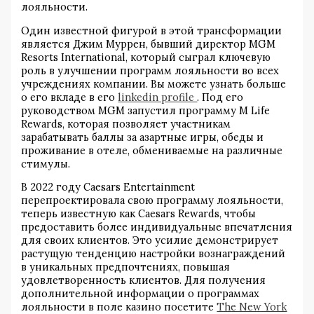
лояльности.
Один известной фигурой в этой трансформации
является Джим Муррен, бывший директор MGM
Resorts International, который сыграл ключевую
роль в улучшении программ лояльности во всех
учреждениях компании. Вы можете узнать больше
о его вкладе в его
linkedin profile
. Под его
руководством MGM запустил программу M Life
Rewards, которая позволяет участникам
зарабатывать баллы за азартные игры, обеды и
проживание в отеле, обмениваемые на различные
стимулы.
В 2022 году Caesars Entertainment
перепроектировала свою программу лояльности,
теперь известную как Caesars Rewards, чтобы
предоставить более индивидуальные впечатления
для своих клиентов. Это усилие демонстрирует
растущую тенденцию настройки вознаграждений
в уникальных предпочтениях, повышая
удовлетворенность клиентов. Для получения
дополнительной информации о программах
лояльности в поле казино посетите
The New York