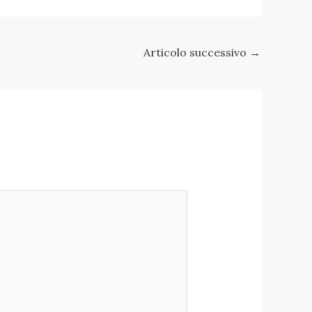
Articolo successivo
→