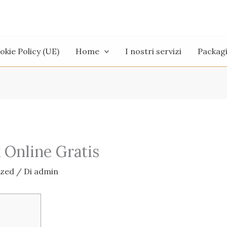
okie Policy (UE)
Home
I nostri servizi
Packag
 Online Gratis
ized
/ Di
admin