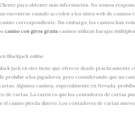
 Cliente para obtener más información. No somos respons
an encontrar cuando acceden a los sitios web de casinos v
 casino correspondiente. Sin embargo, los casinos han tom
os
casino con giros gratis
casinos utilizan barajas múltiple
en Blackjack online
 black jack en vivo tiene que ofrecer desde prácticamente c
 de prohibir a los jugadores, pero considerando que un cas
cartas. Algunos casinos, especialmente en Nevada, prohíbe
eo de cartas. La razón es que los contadores de cartas pue
ue el casino pierda dinero. Los contadores de cartas nuevo