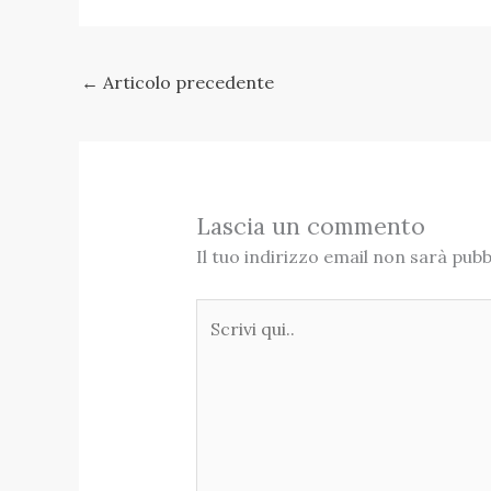
←
Articolo precedente
Lascia un commento
Il tuo indirizzo email non sarà pubb
Scrivi
qui..