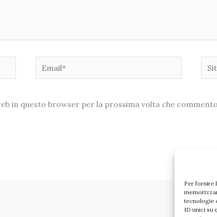
Email*
Sito
web
o web in questo browser per la prossima volta che commento
Per fornire 
memorizzare
tecnologie 
ID unici su 