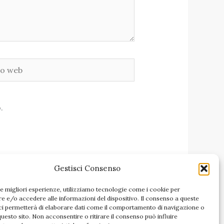
.
Gestisci Consenso
le migliori esperienze, utilizziamo tecnologie come i cookie per
 e/o accedere alle informazioni del dispositivo. Il consenso a queste
ci permetterà di elaborare dati come il comportamento di navigazione o
questo sito. Non acconsentire o ritirare il consenso può influire