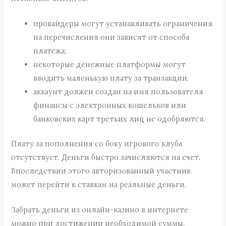
провайдеры могут устанавливать ограничения
на перечисления они зависят от способа
платежа;
некоторые денежные платформы могут
вводить маленькую плату за транзакции;
аккаунт должен создан на имя пользователя
финансы с электронных кошельков или
банковских карт третьих лиц не одобряются.
Плату за пополнения со боку игрового клуба
отсутствует. Деньги быстро зачисляются на счет.
Впоследствии этого авторизованный участник
может перейти к ставкам на реальные деньги.
Забрать деньги из онлайн-казино в интернете
можно при достижении необходимой суммы.