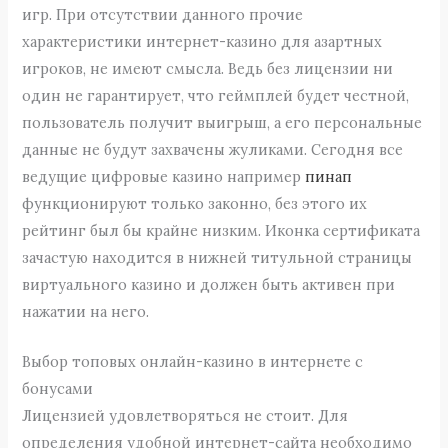
игр. При отсутствии данного прочие
характеристики интернет-казино для азартных
игроков, не имеют смысла. Ведь без лицензии ни
один не гарантирует, что геймплей будет честной,
пользователь получит выигрыш, а его персональные
данные не будут захвачены жуликами. Сегодня все
ведущие цифровые казино например
пинап
функционируют только законно, без этого их
рейтинг был бы крайне низким. Иконка сертификата
зачастую находится в нижней титульной страницы
виртуального казино и должен быть активен при
нажатии на него.
Выбор топовых онлайн-казино в интернете с
бонусами
Лицензией удовлетворяться не стоит. Для
определения удобной интернет-сайта необходимо