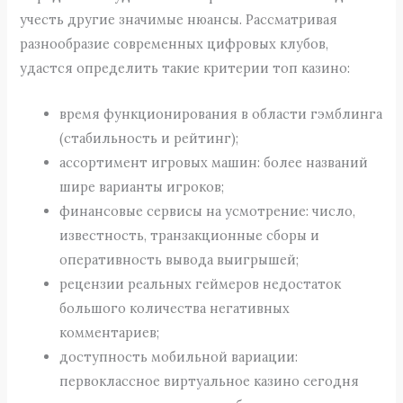
учесть другие значимые нюансы. Рассматривая
разнообразие современных цифровых клубов,
удастся определить такие критерии топ казино:
время функционирования в области гэмблинга
(стабильность и рейтинг);
ассортимент игровых машин: более названий
шире варианты игроков;
финансовые сервисы на усмотрение: число,
известность, транзакционные сборы и
оперативность вывода выигрышей;
рецензии реальных геймеров недостаток
большого количества негативных
комментариев;
доступность мобильной вариации:
первоклассное виртуальное казино сегодня