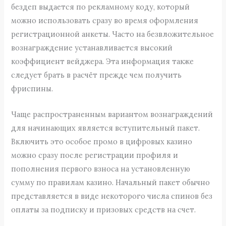
бездеп выдается по рекламному коду, который
можно использовать сразу во время оформления
регистрационной анкеты. Часто на безвложительное
вознаграждение устанавливается высокий
коэффициент вейджера. Эта информация также
следует брать в расчёт прежде чем получить
фриспины.
Чаще распространенным вариантом вознаграждений
для начинающих является вступительный пакет.
Включить это особое промо в цифровых казино
можно сразу после регистрации профиля и
пополнения первого взноса на установленную
сумму по правилам казино. Начальный пакет обычно
представляется в виде некоторого числа спинов без
оплаты за подписку и призовых средств на счет.