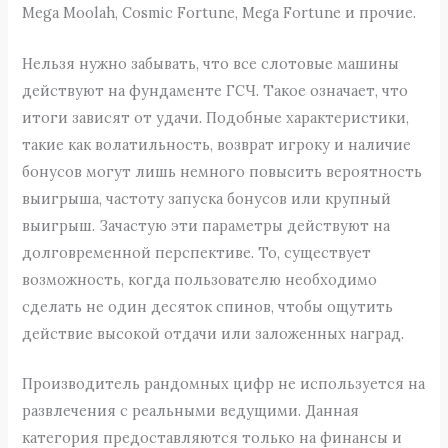
Mega Moolah, Cosmic Fortune, Mega Fortune и прочие.
Нельзя нужно забывать, что все слотовые машины
действуют на фундаменте ГСЧ. Такое означает, что
итоги зависят от удачи. Подобные характеристики,
такие как волатильность, возврат игроку и наличие
бонусов могут лишь немного повысить вероятность
выигрыша, частоту запуска бонусов или крупный
выигрыш. Зачастую эти параметры действуют на
долговременной перспективе. То, существует
возможность, когда пользователю необходимо
сделать не один десяток спинов, чтобы ощутить
действие высокой отдачи или заложенных наград.
Производитель рандомных цифр не используется на
развлечения с реальными ведущими. Данная
категория предоставляются только на финансы и