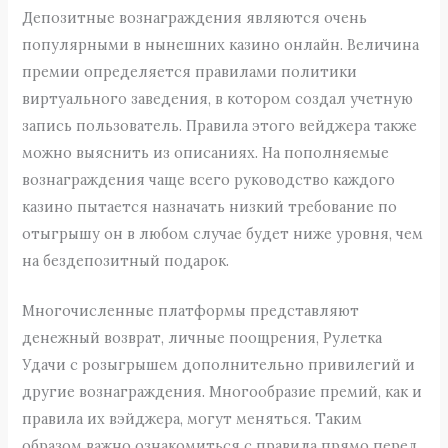
Депозитные вознаграждения являются очень
популярными в нынешних казино онлайн. Величина
премии определяется правилами политики
виртуального заведения, в котором создал учетную
запись пользователь. Правила этого вейджера также
можно выяснить из описаниях. На пополняемые
вознаграждения чаще всего руководство каждого
казино пытается назначать низкий требование по
отыгрышу он в любом случае будет ниже уровня, чем
на бездепозитный подарок.
Многочисленные платформы представляют
денежный возврат, личные поощрения, Рулетка
Удачи с розыгрышем дополнительно привилегий и
другие вознаграждения. Многообразие премий, как и
правила их вэйджера, могут меняться. Таким
образом важно ознакомиться с правила прямо перед