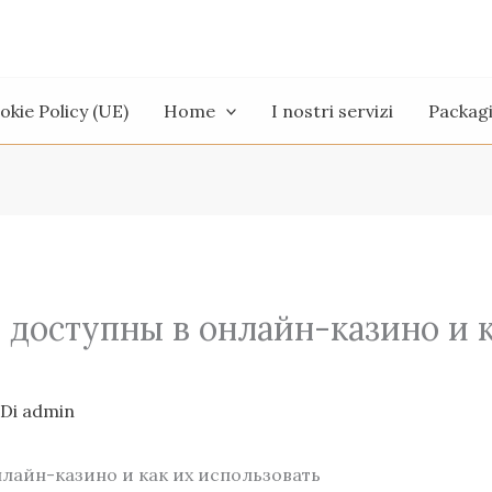
okie Policy (UE)
Home
I nostri servizi
Packag
 доступны в онлайн-казино и к
 Di
admin
лайн-казино и как их использовать