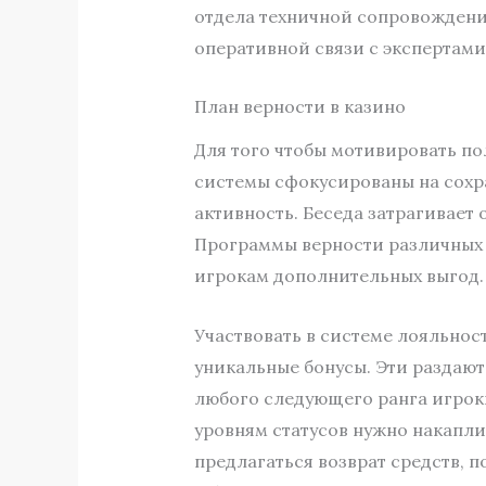
отдела техничной сопровождени
оперативной связи с экспертами
План верности в казино
Для того чтобы мотивировать по
системы сфокусированы на сохр
активность. Беседа затрагивает 
Программы верности различных к
игрокам дополнительных выгод.
Участвовать в системе лояльно
уникальные бонусы. Эти раздают
любого следующего ранга игроки
уровням статусов нужно накапли
предлагаться возврат средств, 