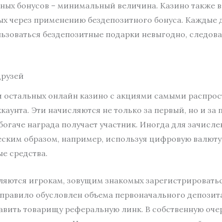
ных бонусов – минимальный величина. Казино также в
ых через применению бездепозитного бонуса. Каждые 
ользоваться бездепозитные подарки невыгодно, следов
друзей
 остальных онлайн казино с акциями самыми распро
каунта. Эти начисляются не только за первый, но и з
богаче награда получает участник. Иногда для зачисле
ским образом, например, используя цифровую валюту
е средства.
яются игрокам, зовущим знакомых зарегистрироваться
 правило обусловлен объема первоначального депозита
тавить товарищу реферальную линк. В собственную оче