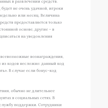
нных в развлечении средств.
 будет не очень удачной, игроки
енедельно или месяц. Величина
средств предоставляется только
стоянной основе, другие – в
одписаться на уведомления
 всевозможные вознаграждения,
 из кодов несложно: данный код
ть». В случае если бонус-код
твия, обычно не длительнее
унтах в социальных сетях. В
 службу поддержки. Сотрудники