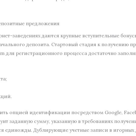
депозитные предложения
нет-заведениях даются крупные вступительные бонус
начального депозита. Стартовый стадия к получению пр
m для регистрационного процесса достаточно заполни
та;
кций.
ить опцией идентификации посредством Google, Faceb
унт заданную сумму, указанную в требованиях получен
я единожды. Дублирующие учетные записи в игорных д