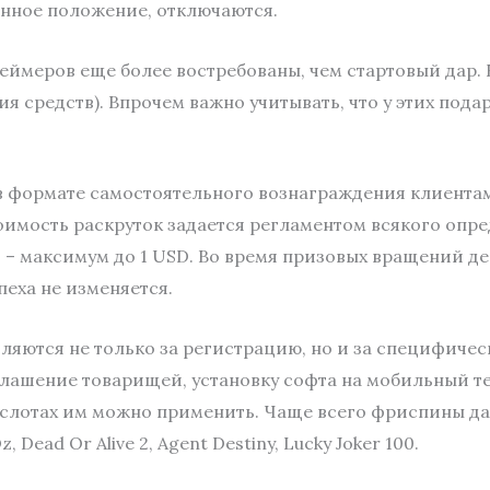
нное положение, отключаются.
ймеров еще более востребованы, чем стартовый дар. 
ния средств). Впрочем важно учитывать, что у этих по
в формате самостоятельного вознаграждения клиентам
оимость раскруток задается регламентом всякого опр
 – максимум до 1 USD. Во время призовых вращений д
пеха не изменяется.
яются не только за регистрацию, но и за специфическ
глашение товарищей, установку софта на мобильный те
х слотах им можно применить. Чаще всего фриспины да
, Dead Or Alive 2, Agent Destiny, Lucky Joker 100.