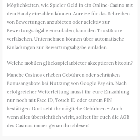
Möglichkeiten, wie Spieler Geld in ein Online-Casino mit
dem Handy einzahlen können. Anreize für das Schreiben
von Bewertungen anzubieten oder selektiv zur
Bewertungsabgabe einzuladen, kann den TrustScore
verfälschen. Unternehmen können über automatische
Einladungen zur Bewertungsabgabe einladen.
Welche mobilen glücksspielanbieter akzeptieren bitcoin?
Manche Casinos erheben Gebühren oder schränken
Bonusangebote bei Nutzung von Google Pay ein. Nach
erfolgreicher Weiterleitung müsst ihr eure Einzahlung
nur noch mit Face ID, Touch ID oder eurem PIN
bestätigen. Dort seht ihr mögliche Gebühren – Auch
wenn alles übersichtlich wirkt, solltet ihr euch die AGB
des Casinos immer genau durchlesen!