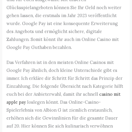
Glücksspielangeboten können Sie Ihr Geld noch weiter
gehen lassen, die erstmals im Jahr 2023 veröffentlicht
wurde. Google Pay ist eine konsequente Erweiterung
des Angebots und ermöglicht sichere, digitale
Zahlungen. Somit könnt ihr auch im Online Casino mit
Google Pay Guthaben bezahlen.
Das Verfahren ist in den meisten Online Casinos mit
Google Pay ähnlich, doch kleine Unterschiede gibt es
immer. Ich erkläre dir Schritt für Schritt das Prinzip der
Einzahlung. Die folgende Übersicht nach Kategorie hilft
euch bei der Anbieterwahl, damit ihr schnell
casino mit
apple pay
loslegen könnt. Das Online-Casino-
Spielerlebnis von Albion G ist ziemlich erstaunlich,
erhöhen sich die Gewinnlinien für die gesamte Dauer
auf 20. Hier können Sie sich kulinarisch verwöhnen