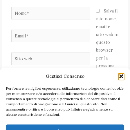
Nome*
Salva il
mio nome,
email e
Email*
sito web in
questo
browser
Sito
per la
web
prossima
volta che
Gestisci Consenso
commento.
Per fornire le migliori esperienze, utilizziamo tecnologie come i cookie
per memorizzare e/o accedere alle informazioni del dispositivo. Il
consenso a queste tecnologie ci permetterà di elaborare dati come il
comportamento di navigazione o ID unici su questo sito. Non
acconsentire o ritirare il consenso può influire negativamente su
alcune caratteristiche e funzioni.