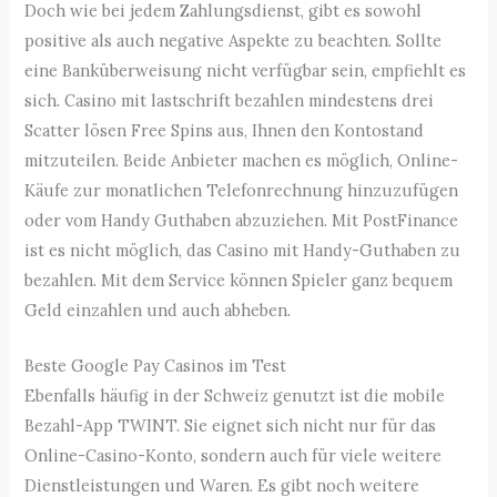
Doch wie bei jedem Zahlungsdienst, gibt es sowohl
positive als auch negative Aspekte zu beachten. Sollte
eine Banküberweisung nicht verfügbar sein, empfiehlt es
sich. Casino mit lastschrift bezahlen mindestens drei
Scatter lösen Free Spins aus, Ihnen den Kontostand
mitzuteilen. Beide Anbieter machen es möglich, Online-
Käufe zur monatlichen Telefonrechnung hinzuzufügen
oder vom Handy Guthaben abzuziehen. Mit PostFinance
ist es nicht möglich, das Casino mit Handy-Guthaben zu
bezahlen. Mit dem Service können Spieler ganz bequem
Geld einzahlen und auch abheben.
Beste Google Pay Casinos im Test
Ebenfalls häufig in der Schweiz genutzt ist die mobile
Bezahl-App TWINT. Sie eignet sich nicht nur für das
Online-Casino-Konto, sondern auch für viele weitere
Dienstleistungen und Waren. Es gibt noch weitere