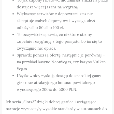
To jak kupony rabatowe, ale zamiast zniżki na pizzę
dostajesz więcej szans na wygraną.
Większość serwisów z depozytami sms nie
akceptuje małych depozytów i wymaga, abyś
odłożył albo 50 albo 100 zł.
To oczywiście sprawia, że niektóre strony
zupełnie rezygnują z tego pomysłu, bo im się to
zwyczajnie nie opłaca.
Sprawdź poniższą ofertę, następnie je porównaj –
na przykład kasyno NeonVegas, czy kasyno Vulkan
Vegas.
Użytkownicy zyskują dostęp do szerokiej gamy
gier oraz atrakcyjnego bonusu powitalnego
wynoszącego 200% do 5000 PLN.
Ich seria „Slots3” dzięki dobrej grafice i wciągające
narracje wyznaczyły wysokie standardy w automatach do