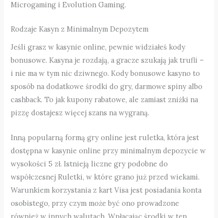
Microgaming i Evolution Gaming.
Rodzaje Kasyn z Minimalnym Depozytem
Jeśli grasz w kasynie online, pewnie widziałeś kody
bonusowe. Kasyna je rozdają, a gracze szukają jak trufli –
i nie ma w tym nic dziwnego. Kody bonusowe kasyno to
sposób na dodatkowe środki do gry, darmowe spiny albo
cashback. To jak kupony rabatowe, ale zamiast zniżki na
pizzę dostajesz więcej szans na wygraną.
Inną popularną formą gry online jest ruletka, która jest
dostępna w kasynie online przy minimalnym depozycie w
wysokości 5 zł. Istnieją liczne gry podobne do
współczesnej Ruletki, w które grano już przed wiekami.
Warunkiem korzystania z kart Visa jest posiadania konta
osobistego, przy czym może być ono prowadzone
również w innych walutach. Wpłacając środki w ten