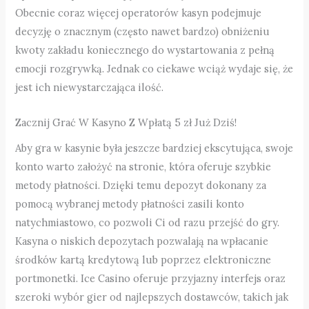
Obecnie coraz więcej operatorów kasyn podejmuje
decyzję o znacznym (często nawet bardzo) obniżeniu
kwoty zakładu koniecznego do wystartowania z pełną
emocji rozgrywką. Jednak co ciekawe wciąż wydaje się, że
jest ich niewystarczająca ilość.
Zacznij Grać W Kasyno Z Wpłatą 5 zł Już Dziś!
Aby gra w kasynie była jeszcze bardziej ekscytująca, swoje
konto warto założyć na stronie, która oferuje szybkie
metody płatności. Dzięki temu depozyt dokonany za
pomocą wybranej metody płatności zasili konto
natychmiastowo, co pozwoli Ci od razu przejść do gry.
Kasyna o niskich depozytach pozwalają na wpłacanie
środków kartą kredytową lub poprzez elektroniczne
portmonetki. Ice Casino oferuje przyjazny interfejs oraz
szeroki wybór gier od najlepszych dostawców, takich jak