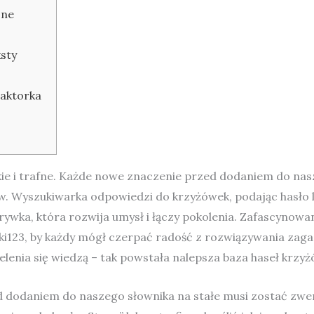
one
sty
 aktorka
kie i trafne. Każde nowe znaczenie przed dodaniem do nas
Wyszukiwarka odpowiedzi do krzyżówek, podając hasło lub
zrywka, która rozwija umysł i łączy pokolenia. Zafascynow
ki123, by każdy mógł czerpać radość z rozwiązywania zag
ielenia się wiedzą – tak powstała nalepsza baza haseł krz
 dodaniem do naszego słownika na stałe musi zostać zw