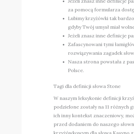
Jeżeli znasz inne definicje p
za pomocą formularza dostę
Lubimy krzyżówki tak bardzo,
gdyby Twój umysł miał wolne
Jeżeli znasz inne definicje
Zafascynowani tymi łamigłów
rozwiązywania zagadek słow
Nasza strona powstała z pas
Polsce.
Tagi dla definicji słowa Stone
W naszym leksykonie definicji krzy
podzielone zostały na 11 różnych gr
ich inny kontekst znaczeniowy, m
przed dodaniem do naszego słowni
krzyżówkowym dla słowa Kasyno zna