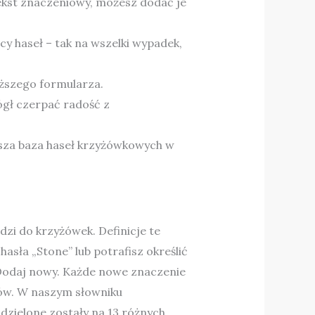
ntekst znaczeniowy, możesz dodać je
y haseł – tak na wszelki wypadek,
iższego formularza.
ógł czerpać radość z
epsza baza haseł krzyżówkowych w
zi do krzyżówek. Definicje te
asła „Stone” lub potrafisz określić
Dodaj nowy. Każde nowe znaczenie
ów. W naszym słowniku
dzielone zostały na 13 różnych