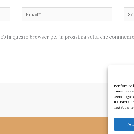
Email*
Sito
web
o web in questo browser per la prossima volta che commento
Per fornire 
memorizzare
tecnologie 
ID unici su 
negativamen
Ac