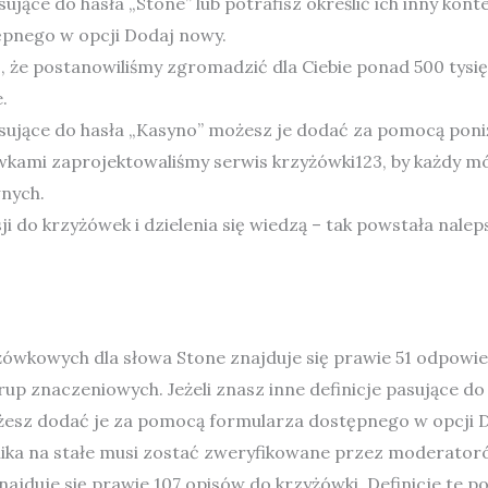
asujące do hasła „Stone” lub potrafisz określić ich inny ko
pnego w opcji Dodaj nowy.
 że postanowiliśmy zgromadzić dla Ciebie ponad 500 tysięc
.
 pasujące do hasła „Kasyno” możesz je dodać za pomocą pon
kami zaprojektowaliśmy serwis krzyżówki123, by każdy m
nych.
ji do krzyżówek i dzielenia się wiedzą – tak powstała nal
żówkowych dla słowa Stone znajduje się prawie 51 odpowied
up znaczeniowych. Jeżeli znasz inne definicje pasujące do h
ożesz dodać je za pomocą formularza dostępnego w opcji 
ka na stałe musi zostać zweryfikowane przez moderator
jduje się prawie 107 opisów do krzyżówki. Definicje te po