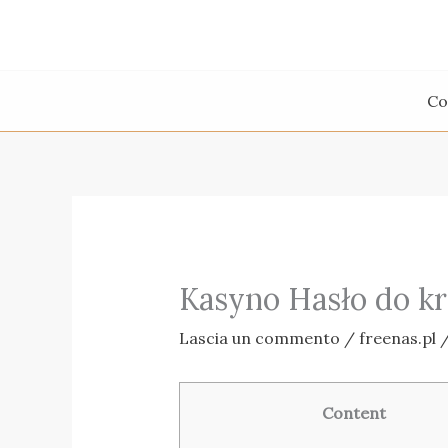
Vai
al
contenuto
Co
Kasyno Hasło do k
Lascia un commento
/
freenas.pl
/
Content