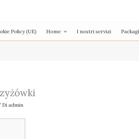
okie Policy (UE)
Home
I nostri servizi
Packag
rzyżówki
 Di
admin