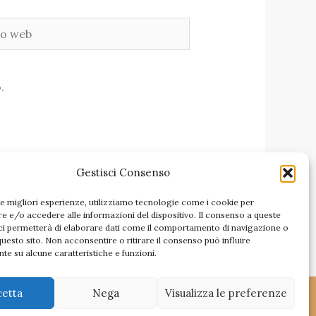
.
Gestisci Consenso
le migliori esperienze, utilizziamo tecnologie come i cookie per
 e/o accedere alle informazioni del dispositivo. Il consenso a queste
ci permetterà di elaborare dati come il comportamento di navigazione o
questo sito. Non acconsentire o ritirare il consenso può influire
te su alcune caratteristiche e funzioni.
cetta
Nega
Visualizza le preferenze
Copyright 2026 Azienda cosmetica