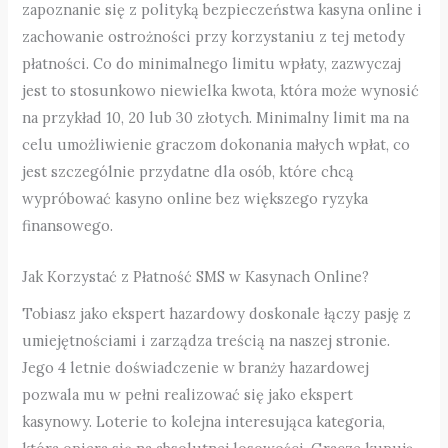
zapoznanie się z polityką bezpieczeństwa kasyna online i
zachowanie ostrożności przy korzystaniu z tej metody
płatności. Co do minimalnego limitu wpłaty, zazwyczaj
jest to stosunkowo niewielka kwota, która może wynosić
na przykład 10, 20 lub 30 złotych. Minimalny limit ma na
celu umożliwienie graczom dokonania małych wpłat, co
jest szczególnie przydatne dla osób, które chcą
wypróbować kasyno online bez większego ryzyka
finansowego.
Jak Korzystać z Płatność SMS w Kasynach Online?
Tobiasz jako ekspert hazardowy doskonale łączy pasję z
umiejętnościami i zarządza treścią na naszej stronie.
Jego 4 letnie doświadczenie w branży hazardowej
pozwala mu w pełni realizować się jako ekspert
kasynowy. Loterie to kolejna interesująca kategoria,