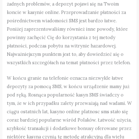
żadnych problemów, a depozyt pojawi się na Twoim
koncie w kasynie online. Przeprowadzanie płatności za
pośrednictwem wiadomości SMS jest bardzo łatwe.
Poniżej zaprezentowaliśmy również inne powody, które
powinny zachęcić Cię do korzystania z tej metody
płatności, podczas pobytu na witrynie hazardowej.
Najważniejszym punktem jest to, aby dowiedzieć się o
wszystkich szczegółach na temat płatności przez telefon.
W końcu granie na telefonie oznacza niezwykle łatwe
depozyty za pomocą SMS, w końcu urządzenie mamy już
pod ręką. Rosnąca popularność kasyn SMS świadczy o
tym, że w ich przypadku zalety przeważają nad wadami. W
ciągu ostatnich lat, kasyno online platnosc sms stało się
coraz bardziej popularne wśród Polaków. Łatwość użycia,
szybkość transakcji i dodatkowe bonusy oferowane przez
niektóre kasyna czynią tę metodę atrakcyjną dla wielu