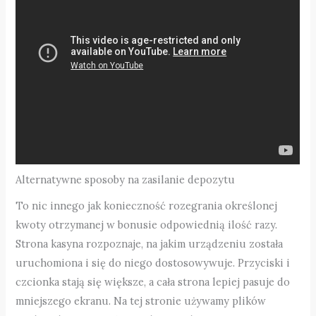
Alternatywne sposoby na zasilanie depozytu
To nic innego jak konieczność rozegrania określonej
kwoty otrzymanej w bonusie odpowiednią ilość razy.
Strona kasyna rozpoznaje, na jakim urządzeniu została
uruchomiona i się do niego dostosowywuje. Przyciski i
czcionka stają się większe, a cała strona lepiej pasuje do
mniejszego ekranu. Na tej stronie używamy plików