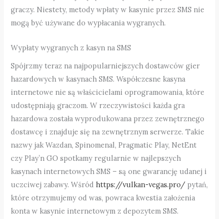
graczy. Niestety, metody wpłaty w kasynie przez SMS nie
mogą być używane do wypłacania wygranych.
Wypłaty wygranych z kasyn na SMS
Spójrzmy teraz na najpopularniejszych dostawców gier
hazardowych w kasynach SMS. Współczesne kasyna
internetowe nie są właścicielami oprogramowania, które
udostępniają graczom. W rzeczywistości każda gra
hazardowa została wyprodukowana przez zewnętrznego
dostawcę i znajduje się na zewnętrznym serwerze. Takie
nazwy jak Wazdan, Spinomenal, Pragmatic Play, NetEnt
czy Play’n GO spotkamy regularnie w najlepszych
kasynach internetowych SMS – są one gwarancję udanej i
uczciwej zabawy. Wśród
https://vulkan-vegas.pro/
pytań,
które otrzymujemy od was, powraca kwestia założenia
konta w kasynie internetowym z depozytem SMS.