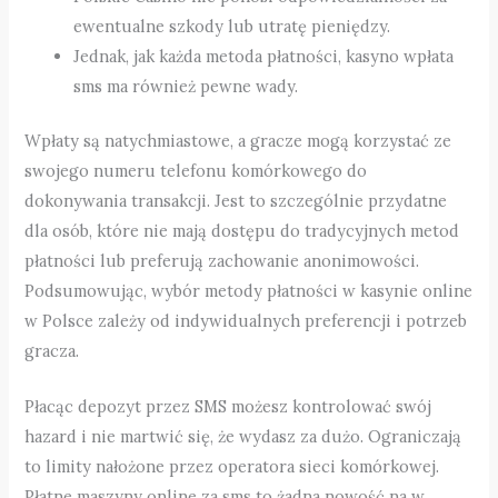
ewentualne szkody lub utratę pieniędzy.
Jednak, jak każda metoda płatności, kasyno wpłata
sms ma również pewne wady.
Wpłaty są natychmiastowe, a gracze mogą korzystać ze
swojego numeru telefonu komórkowego do
dokonywania transakcji. Jest to szczególnie przydatne
dla osób, które nie mają dostępu do tradycyjnych metod
płatności lub preferują zachowanie anonimowości.
Podsumowując, wybór metody płatności w kasynie online
w Polsce zależy od indywidualnych preferencji i potrzeb
gracza.
Płacąc depozyt przez SMS możesz kontrolować swój
hazard i nie martwić się, że wydasz za dużo. Ograniczają
to limity nałożone przez operatora sieci komórkowej.
Płatne maszyny online za sms to żadna nowość na w