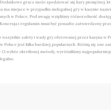
 Dodatkowo gracz może spodziewać się kary pieniężnej, k
a ma miejsce w przypadku nielegalnej gry w kasynie nazi
mnych w Polsce. Pod uwagę wzięliśmy różnorodność dostęp
. Koncesja i regulamin musi być ponadto zatwierdzony prz
szystkie zalety i wady gry oferowanej przez kasyna w Po
 Polsce jest kilka bardziej popularnych. Różnią się one za
 Ci wybór określonej metody, wyróżniliśmy najpopularniejs
legalne.