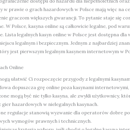
 ograniczenie dostępu do hazardu dla niepełnoletnich or
y w prawie o grach hazardowych w Polsce mają więc na c
ienie graczom większych gwarancji. To pytanie staje się c
. W Polsce, kasyna online są całkowicie legalne, pod war
 Lista legalnych kasyn online w Polsce jest dostępna dla
iejscu legalnym i bezpiecznym. Jednym z najbardziej znan
, który jest pierwszym legalnym kasynem internetowym w Po
ach Online
mogą ułatwić Ci rozpoczęcie przygody z legalnymi kasynami
rdowa dopuszcza grę online poza kasynami internetowymi,
żone mogą być nie tylko kasyna, ale zwykli użytkownicy, k
 gier hazardowych w nielegalnych kasynach.
ne regulacje stanowią wyzwanie dla operatorów dobre pol
owych wymogów prawnych i technicznych.
ejsze kryteria wyboru, jeśli chodzi o legalne kasyna inte