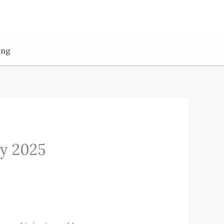
ing
ty 2025