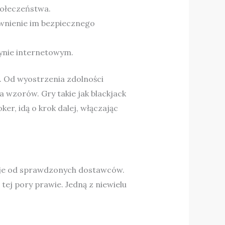
połeczeństwa.
ewnienie im bezpiecznego
ynie internetowym.
. Od wyostrzenia zdolności
wzorów. Gry takie jak blackjack
ker, idą o krok dalej, włączając
rsje od sprawdzonych dostawców.
tej pory prawie. Jedną z niewielu