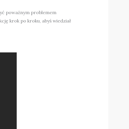
że być poważnym problemem
cję krok po kroku, abyś wiedział