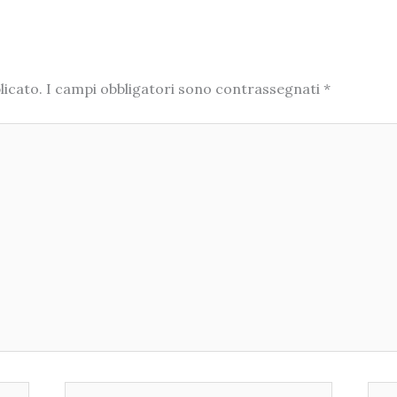
licato.
I campi obbligatori sono contrassegnati
*
Email*
Sito