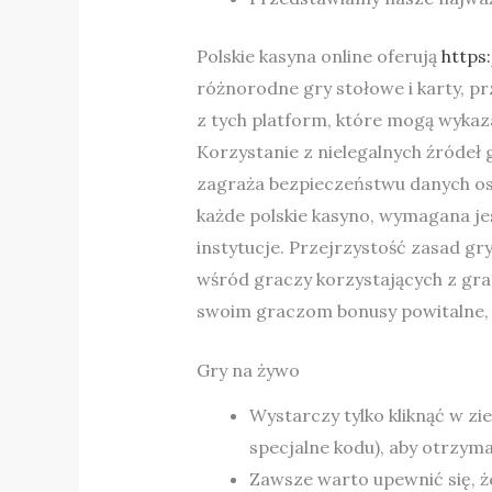
Polskie kasyna online oferują
https
różnorodne gry stołowe i karty, pr
z tych platform, które mogą wykaza
Korzystanie z nielegalnych źródeł 
zagraża bezpieczeństwu danych oso
każde polskie kasyno, wymagana je
instytucje. Przejrzystość zasad gry
wśród graczy korzystających z gram
swoim graczom bonusy powitalne, 
Gry na żywo
Wystarczy tylko kliknąć w zi
specjalne kodu), aby otrzym
Zawsze warto upewnić się, że