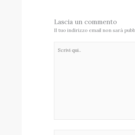
Lascia un commento
Il tuo indirizzo email non sarà pubb
Scrivi
qui..
Nome*