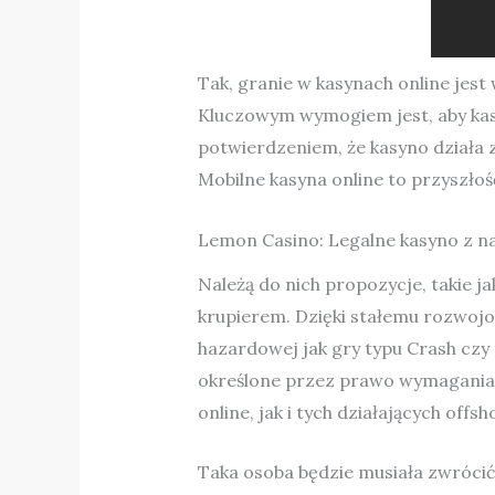
Tak, granie w kasynach online jest 
Kluczowym wymogiem jest, aby kasy
potwierdzeniem, że kasyno działa
Mobilne kasyna online to przyszło
Lemon Casino: Legalne kasyno z n
Należą do nich propozycje, takie j
krupierem. Dzięki stałemu rozwoj
hazardowej jak gry typu Crash czy s
określone przez prawo wymagania i
online, jak i tych działających off
Taka osoba będzie musiała zwrócić 