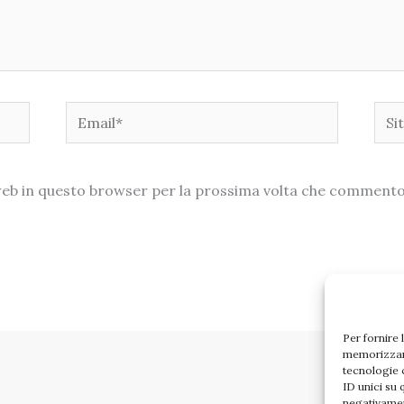
Email*
Sito
web
o web in questo browser per la prossima volta che commento
Per fornire 
memorizzare
tecnologie 
ID unici su 
negativamen