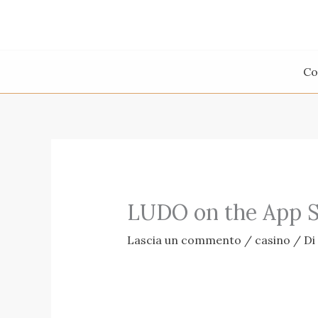
Vai
al
contenuto
Co
‎LUDO‎ on the App 
Lascia un commento
/
casino
/ Di