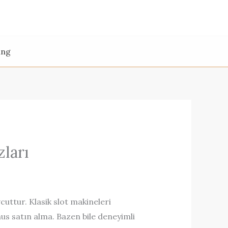
ing
zları
cuttur. Klasik slot makineleri
us satın alma. Bazen bile deneyimli