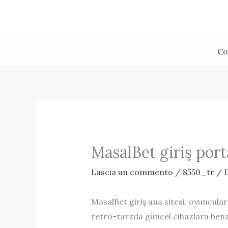
Vai
al
contenuto
Co
MasalBet giriş port
Lascia un commento
/
8550_tr
/ 
MasalBet giriş ana sitesi, oyuncular
retro-tarzda güncel cihazlara benze