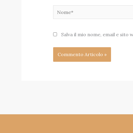
Nome*
Salva il mio nome, email e sit