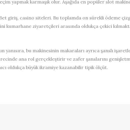
 seçim yapmak karmaşık olur. Aşağıda en popüler slot makin
Bet giriş, casino siteleri. Bu toplamda on sürekli ödeme çizg
ni kumarhane ziyaretçileri arasında oldukça çekici kılmaktad
n yanısıra, bu makinesinin makaraları ayrıca şanslı işaretl
ürecinde ana rol gerçekleştirir ve zafer şanslarını genişlet
cı oldukça büyük ikramiye kazanabilir tipik ölçüt.