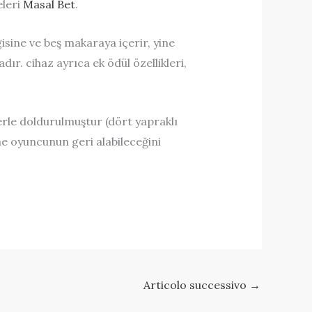
eleri
Masal Bet
.
isine ve beş makaraya içerir, yine
ır. cihaz ayrıca ek ödül özellikleri,
erle doldurulmuştur (dört yapraklı
me oyuncunun geri alabileceğini
Articolo successivo
→