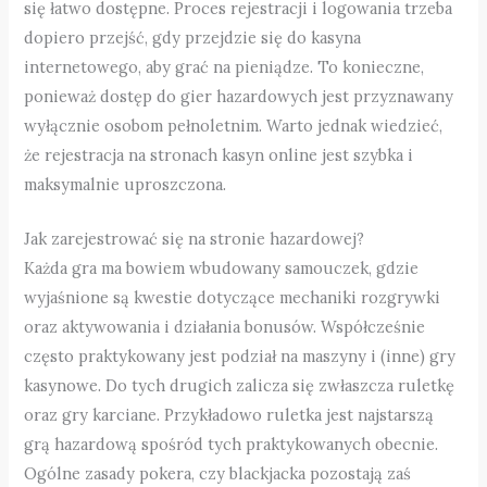
się łatwo dostępne. Proces rejestracji i logowania trzeba
dopiero przejść, gdy przejdzie się do kasyna
internetowego, aby grać na pieniądze. To konieczne,
ponieważ dostęp do gier hazardowych jest przyznawany
wyłącznie osobom pełnoletnim. Warto jednak wiedzieć,
że rejestracja na stronach kasyn online jest szybka i
maksymalnie uproszczona.
Jak zarejestrować się na stronie hazardowej?
Każda gra ma bowiem wbudowany samouczek, gdzie
wyjaśnione są kwestie dotyczące mechaniki rozgrywki
oraz aktywowania i działania bonusów. Współcześnie
często praktykowany jest podział na maszyny i (inne) gry
kasynowe. Do tych drugich zalicza się zwłaszcza ruletkę
oraz gry karciane. Przykładowo ruletka jest najstarszą
grą hazardową spośród tych praktykowanych obecnie.
Ogólne zasady pokera, czy blackjacka pozostają zaś