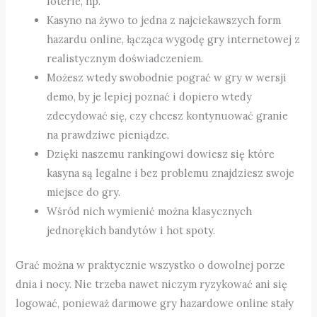
loterie, np.
Kasyno na żywo to jedna z najciekawszych form
hazardu online, łącząca wygodę gry internetowej z
realistycznym doświadczeniem.
Możesz wtedy swobodnie pograć w gry w wersji
demo, by je lepiej poznać i dopiero wtedy
zdecydować się, czy chcesz kontynuować granie
na prawdziwe pieniądze.
Dzięki naszemu rankingowi dowiesz się które
kasyna są legalne i bez problemu znajdziesz swoje
miejsce do gry.
Wśród nich wymienić można klasycznych
jednorękich bandytów i hot spoty.
Grać można w praktycznie wszystko o dowolnej porze
dnia i nocy. Nie trzeba nawet niczym ryzykować ani się
logować, ponieważ darmowe gry hazardowe online stały