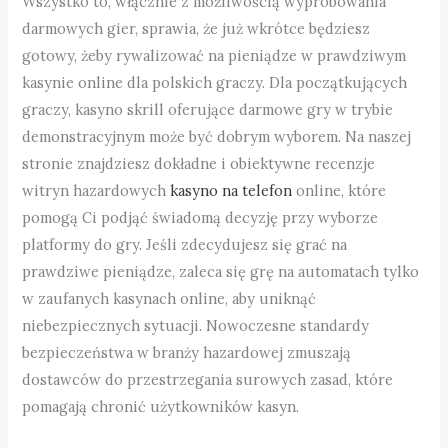
Wszystko to, włącznie z możliwością wypróbowania
darmowych gier, sprawia, że już wkrótce będziesz
gotowy, żeby rywalizować na pieniądze w prawdziwym
kasynie online dla polskich graczy. Dla początkujących
graczy, kasyno skrill oferujące darmowe gry w trybie
demonstracyjnym może być dobrym wyborem. Na naszej
stronie znajdziesz dokładne i obiektywne recenzje
witryn hazardowych
kasyno na telefon
online, które
pomogą Ci podjąć świadomą decyzję przy wyborze
platformy do gry. Jeśli zdecydujesz się grać na
prawdziwe pieniądze, zaleca się grę na automatach tylko
w zaufanych kasynach online, aby uniknąć
niebezpiecznych sytuacji. Nowoczesne standardy
bezpieczeństwa w branży hazardowej zmuszają
dostawców do przestrzegania surowych zasad, które
pomagają chronić użytkowników kasyn.