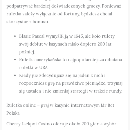
podpatrywać bardziej doświadczonych graczy. Ponieważ
ruletka zależy wyłącznie od fortuny, będziesz chciał
skorzystać z bonusu.
Blasie Pascal wymyślił ją w 1645, ale koło rulety
swój debiut w kasynach miało dopiero 200 lat
później.
Ruletka amerykańska to najpopularniejsza odmiana
ruletki w USA.
Kiedy już zdecydujesz się na jeden z nich i
rozpoczniesz grę na prawdziwe pieniądze, trzymaj
się ustaleń i nie zmieniaj strategii w trakcie rundy.
Ruletka online – graj w kasynie internetowym Mr Bet
Polska
Cherry Jackpot Casino oferuje około 200 gier, a wybór