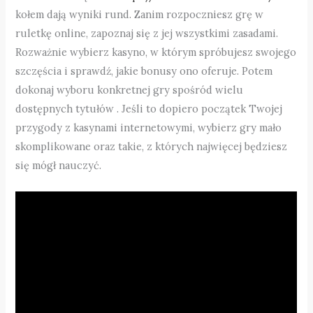
kołem dają wyniki rund. Zanim rozpoczniesz grę w
ruletkę online, zapoznaj się z jej wszystkimi zasadami.
Rozważnie wybierz kasyno, w którym spróbujesz swojego
szczęścia i sprawdź, jakie bonusy ono oferuje. Potem
dokonaj wyboru konkretnej gry spośród wielu
dostępnych tytułów . Jeśli to dopiero początek Twojej
przygody z kasynami internetowymi, wybierz gry mało
skomplikowane oraz takie, z których najwięcej będziesz
się mógł nauczyć.