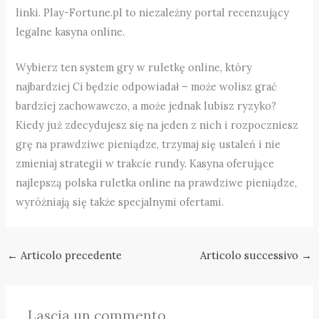
linki. Play-Fortune.pl to niezależny portal recenzujący
legalne kasyna online.
Wybierz ten system gry w ruletkę online, który
najbardziej Ci będzie odpowiadał – może wolisz grać
bardziej zachowawczo, a może jednak lubisz ryzyko?
Kiedy już zdecydujesz się na jeden z nich i rozpoczniesz
grę na prawdziwe pieniądze, trzymaj się ustaleń i nie
zmieniaj strategii w trakcie rundy. Kasyna oferujące
najlepszą polska ruletka online na prawdziwe pieniądze,
wyróżniają się także specjalnymi ofertami.
←
Articolo precedente
Articolo successivo
→
Lascia un commento