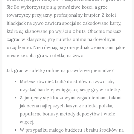
Sic Bo wykorzystuje się prawdziwe kości, a grze
towarzyszy przyjazny, profesjonalny krupier. Z kolei
Blackjack na żywo zawiera specjalne zakodowane karty,
które są skanowane po wyjściu z buta. Obecnie możesz
zagrać w klasyczną grę ruletka online na dowolnym
urządzeniu. Nie równają się one jednak z emocjami, jakie
niesie ze sobą gra w ruletkę na żywo.
Jak grać w ruletkę online na prawdziwe pieniądze?
Możesz również trafić do stołów na żywo, aby
uzyskać bardziej wciągającą sesję gry w ruletkę.
Zajmujemy się kluczowymi zagadnieniami, takimi
jak ocena najlepszych kasyn z ruletka polska,
popularne bonusy, metody depozytów i wiele
więcej.
W przypadku małego budżetu i braku środków na