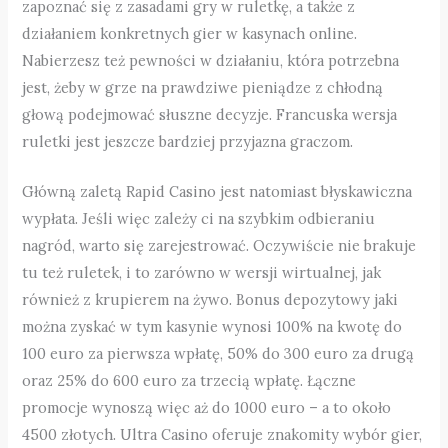
zapoznać się z zasadami gry w ruletkę, a także z
działaniem konkretnych gier w kasynach online.
Nabierzesz też pewności w działaniu, która potrzebna
jest, żeby w grze na prawdziwe pieniądze z chłodną
głową podejmować słuszne decyzje. Francuska wersja
ruletki jest jeszcze bardziej przyjazna graczom.
Główną zaletą Rapid Casino jest natomiast błyskawiczna
wypłata. Jeśli więc zależy ci na szybkim odbieraniu
nagród, warto się zarejestrować. Oczywiście nie brakuje
tu też ruletek, i to zarówno w wersji wirtualnej, jak
również z krupierem na żywo. Bonus depozytowy jaki
można zyskać w tym kasynie wynosi 100% na kwotę do
100 euro za pierwsza wpłatę, 50% do 300 euro za drugą
oraz 25% do 600 euro za trzecią wpłatę. Łączne
promocje wynoszą więc aż do 1000 euro – a to około
4500 złotych. Ultra Casino oferuje znakomity wybór gier,