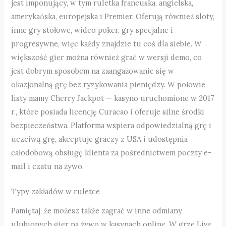
jest imponujący, w tym ruletka francuska, angielska,
amerykańska, europejska i Premier. Oferują również sloty,
inne gry stołowe, wideo poker, gry specjalne i
progresywne, więc każdy znajdzie tu coś dla siebie. W
większość gier można również grać w wersji demo, co
jest dobrym sposobem na zaangażowanie się w
okazjonalną grę bez ryzykowania pieniędzy. W połowie
listy mamy Cherry Jackpot — kasyno uruchomione w 2017
r., które posiada licencję Curacao i oferuje silne środki
bezpieczeństwa. Platforma wspiera odpowiedzialną grę i
uczciwą grę, akceptuje graczy z USA i udostępnia
całodobową obsługę klienta za pośrednictwem poczty e-
mail i czatu na żywo.
Typy zakładów w ruletce
Pamiętaj, że możesz także zagrać w inne odmiany
ulubionych gier na żywo w kasynach online. W grze Live