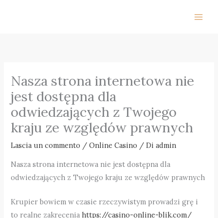
Vai
al
contenuto
Nasza strona internetowa nie
jest dostępna dla
odwiedzających z Twojego
kraju ze względów prawnych
Lascia un commento
/
Online Casino
/ Di
admin
Nasza strona internetowa nie jest dostępna dla
odwiedzających z Twojego kraju ze względów prawnych
Krupier bowiem w czasie rzeczywistym prowadzi grę i
to realne zakręcenia
https://casino-online-blik.com/