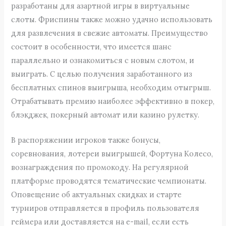
разработаны для азартной игры в виртуальные
слоты. Фриспины также можно удачно использовать
для развлечения в свежие автоматы. Преимущество
состоит в особенности, что имеется шанс
параллельно и ознакомиться с новым слотом, и
выиграть. С целью получения заработанного из
бесплатных спинов выигрыша, необходим отыгрыш.
Отрабатывать премию наиболее эффективно в покер,
блэкджек, покерный автомат или казино рулетку.
В распоряжении игроков также бонусы,
соревнования, лотереи выигрышей, Фортуна Колесо,
вознаграждения по промокоду. На регулярной
платформе проводятся тематические чемпионаты.
Оповещение об актуальных скидках и старте
турниров отправляется в профиль пользователя
геймера или доставляется на e-mail, если есть