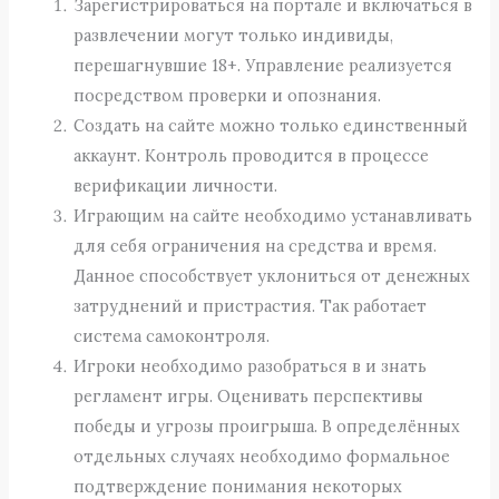
Зарегистрироваться на портале и включаться в
развлечении могут только индивиды,
перешагнувшие 18+. Управление реализуется
посредством проверки и опознания.
Создать на сайте можно только единственный
аккаунт. Контроль проводится в процессе
верификации личности.
Играющим на сайте необходимо устанавливать
для себя ограничения на средства и время.
Данное способствует уклониться от денежных
затруднений и пристрастия. Так работает
система самоконтроля.
Игроки необходимо разобраться в и знать
регламент игры. Оценивать перспективы
победы и угрозы проигрыша. В определённых
отдельных случаях необходимо формальное
подтверждение понимания некоторых