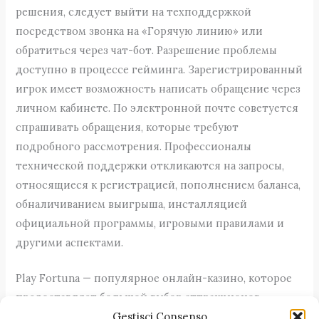
решения, следует выйти на техподдержкой
посредством звонка на «Горячую линию» или
обратиться через чат-бот. Разрешение проблемы
доступно в процессе гейминга. Зарегистрированный
игрок имеет возможность написать обращение через
личном кабинете. По электронной почте советуется
спрашивать обращения, которые требуют
подробного рассмотрения. Профессионалы
технической поддержки откликаются на запросы,
относящиеся к регистрацией, пополнением баланса,
обналичиванием выигрыша, инсталляцией
официальной программы, игровыми правилами и
другими аспектами.
Play Fortuna — популярное онлайн-казино, которое
предоставляет большой выбор аттракционов,
Gestisci Consenso
широкую систему поощрений и надежную