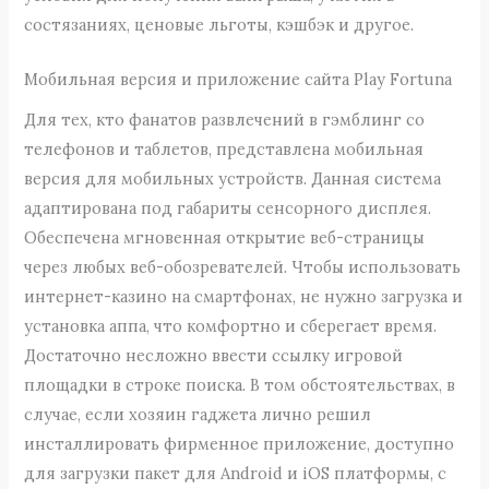
состязаниях, ценовые льготы, кэшбэк и другое.
Мобильная версия и приложение сайта Play Fortuna
Для тех, кто фанатов развлечений в гэмблинг со
телефонов и таблетов, представлена мобильная
версия для мобильных устройств. Данная система
адаптирована под габариты сенсорного дисплея.
Обеспечена мгновенная открытие веб-страницы
через любых веб-обозревателей. Чтобы использовать
интернет-казино на смартфонах, не нужно загрузка и
установка аппа, что комфортно и сберегает время.
Достаточно несложно ввести ссылку игровой
площадки в строке поиска. В том обстоятельствах, в
случае, если хозяин гаджета лично решил
инсталлировать фирменное приложение, доступно
для загрузки пакет для Android и iOS платформы, с