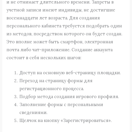
и не отнимает длительного времени. Запреты в
учетной записи имеют индивиды, не достигшие
восемнадцати лет возраста. Для создания
персонального кабинета требуется подобрать один
из методов, посредством которого он будет создан.
Это вполне может быть смартфон, электронная
почта либо чат-приложение. Создание аккаунта
состоит в себя нескольких шагов:
Доступ на основную веб-страницу площадки.
Переход на страницу формы для
регистрационного процесса.
Подбор метода создания игрового профиля.
Заполнение формы с персональными
сведениями.
Щелчок на кнопку «Зарегистрироваться».