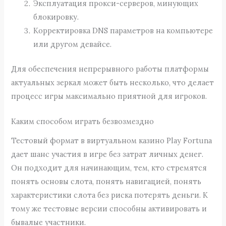
Эксплуатация прокси-серверов, минующих
блокировку.
Корректировка DNS параметров на компьютере
или другом девайсе.
Для обеспечения непрерывного работы платформы
актуальных зеркал может быть несколько, что делает
процесс игры максимально приятной для игроков.
Каким способом играть безвозмездно
Тестовый формат в виртуальном казино Play Fortuna
дает шанс участия в игре без затрат личных денег.
Он подходит для начинающим, тем, кто стремятся
понять основы слота, понять навигацией, понять
характеристики слота без риска потерять деньги. К
тому же тестовые версии способны активировать и
бывалые участники.