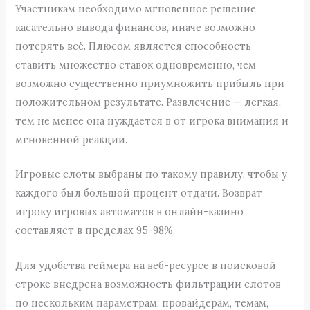
Участникам необходимо мгновенное решение
касательно вывода финансов, иначе возможно
потерять всё. Плюсом является способность
ставить множество ставок одновременно, чем
возможно существенно приумножить прибыль при
положительном результате. Развлечение — легкая,
тем не менее она нуждается в от игрока внимания и
мгновенной реакции.
Игровые слоты выбраны по такому правилу, чтобы у
каждого был большой процент отдачи. Возврат
игроку игровых автоматов в онлайн-казино
составляет в пределах 95-98%.
Для удобства геймера на веб-ресурсе в поисковой
строке внедрена возможность фильтрации слотов
по нескольким параметрам: провайдерам, темам,