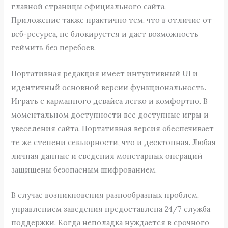
главной страницы официального сайта.
Приложение также практично тем, что в отличие от
веб-ресурса, не блокируется и дает возможность
геймить без перебоев.
Портативная редакция имеет интуитивный UI и
идентичный основной версии функциональность.
Играть с карманного девайса легко и комфортно. В
моментальном доступности все доступные игры и
увеселения сайта. Портативная версия обеспечивает
те же степени секьюрности, что и десктопная. Любая
личная данные и сведения монетарных операций
защищены безопасным шифрованием.
В случае возникновения разнообразных проблем,
управлением заведения предоставлена 24/7 служба
поддержки. Когда неполадка нуждается в срочного