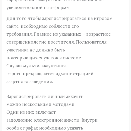
увеселительной платформе
Для того чтобы зарегистрироваться на игровом
сайте, необходимо соблюсти его
требования. Главное из указанных – возрастное
совершеннолетие посетителя. Пользователя
участника не должно быть
повторяющихся учеток в системе.
Случаи мультиаккаунтинга
строго прекращаются администрацией
азартного заведения.
Зарегистрировать личный аккаунт
можно несколькими методами.
Один из них включает
заполнение электронной анкеты. Внутри
особых графах необходимо указать