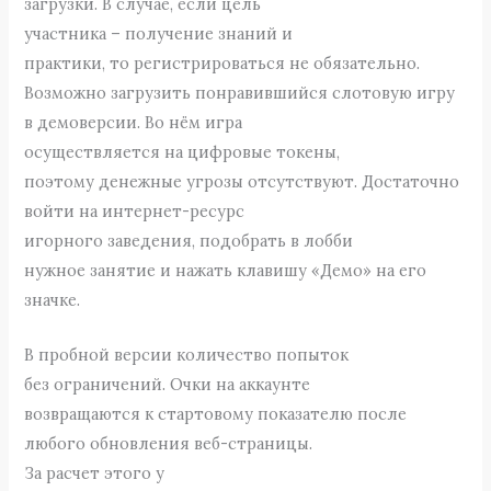
загрузки. В случае, если цель
участника – получение знаний и
практики, то регистрироваться не обязательно.
Возможно загрузить понравившийся слотовую игру
в демоверсии. Во нём игра
осуществляется на цифровые токены,
поэтому денежные угрозы отсутствуют. Достаточно
войти на интернет-ресурс
игорного заведения, подобрать в лобби
нужное занятие и нажать клавишу «Демо» на его
значке.
В пробной версии количество попыток
без ограничений. Очки на аккаунте
возвращаются к стартовому показателю после
любого обновления веб-страницы.
За расчет этого у