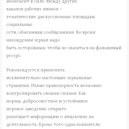
абонемент в силе. Между других
каналов рабочих линков –
тематические дискуссионные площадки,
социальные
сети, обменники сообщениями. Во время
нахождении зеркал надо
быть осторожным, чтобы не оказаться на фальшивый
ресурс.
Рекомендуется применять
исключительно настоящие зеркальные
странички. Ихние правомерность возможно
контролировать своими силами. Как
нормы, добросовестное и устойчивое
игровое заведение открыто
размещает информацию о лицензиях на
деятельность. Кроме того одна показатель