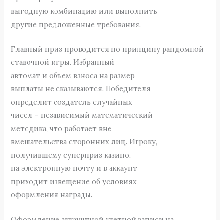
выгодную комбинацию или выполнить
другие предложенные требования.
Главный приз проводится по принципу рандомной
ставочной игры. Избранный
автомат и объем взноса на размер
выплаты не сказываются. Победителя
определит создатель случайных
чисел – независимый математический
методика, что работает вне
вмешательства сторонних лиц. Игроку,
получившему суперприз казино,
на электронную почту и в аккаунт
приходит извещение об условиях
оформления награды.
Оформление аккаунтной учетной записи на