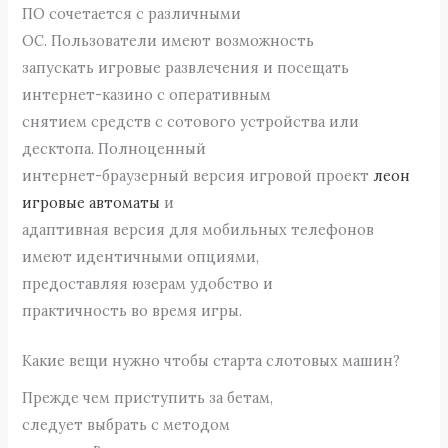
ПО сочетается с различными
ОС. Пользователи имеют возможность
запускать игровые развлечения и посещать
интернет-казино с оперативным
снятием средств с сотового устройства или
десктопа. Полноценный
интернет-браузерный версия игровой проект
леон
игровые автоматы
и
адаптивная версия для мобильных телефонов
имеют идентичными опциями,
предоставляя юзерам удобство и
практичность во время игры.
Какие вещи нужно чтобы старта слотовых машин?
Прежде чем приступить за бетам,
следует выбрать с методом