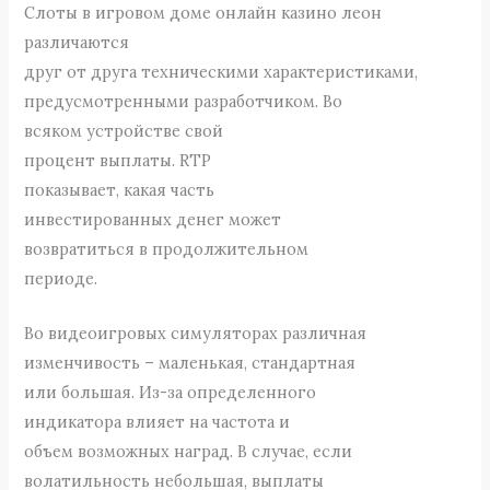
Слоты в игровом доме онлайн казино леон
различаются
друг от друга техническими характеристиками,
предусмотренными разработчиком. Во
всяком устройстве свой
процент выплаты. RTP
показывает, какая часть
инвестированных денег может
возвратиться в продолжительном
периоде.
Во видеоигровых симуляторах различная
изменчивость – маленькая, стандартная
или большая. Из-за определенного
индикатора влияет на частота и
объем возможных наград. В случае, если
волатильность небольшая, выплаты