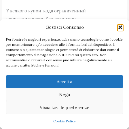
У всякого купон-кода ограниченный
срок валидности. Его возможно
ознакомиться внутри описании промопредложения.
Gestisci Consenso
При результативной включении
Per fornire le migliori esperienze, utilizziamo tecnologie come i cookie
promocode на секции активных
per memorizzare e/o accedere alle informazioni del dispositivo. Il
показывается новая акция.
consenso a queste tecnologie ci permetterà di elaborare dati come il
comportamento di navigazione o ID unici su questo sito. Non
acconsentire o ritirare il consenso può influire negativamente su
В онлайн сцене постоянно
alcune caratteristiche e funzioni.
проходят конкурсы среди крупными
объемами наград. Для принятия участия в подобных
Accetta
мероприятиях нужно
Nega
преодолеть квалификационный отбор. Девушка
ожидает выполнение заданного
Visualizza le preferenze
объема минимум ставок. На
турнире участвуют определенные
Cookie Policy
слоты. Их каталог предъявлен в