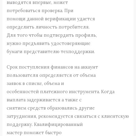
выводятся впервые, может
потребоваться проверка. При
помощи данной верификации удается
определить личность потребителя.
Для того чтобы подтвердить профиль,
нужно предъявить удостоверяющие
бумаги представителю техподдержки.
Срок поступления финансов на аккаунт
пользователя определяется от объема
заявок в списке, объема и
особенностей платежного инструмента. Когда
выплата задерживается а также с
снятием средств образовались другие
затруднения, рекомендуется связаться с клиентскую
поддержку. Квалифицированный
мастер поможет быстро