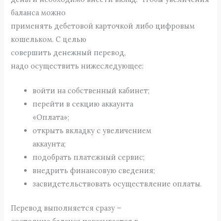
баланса можно
применять дебетовой карточкой либо цифровым
кошельком. С целью
совершить денежный перевод,
надо осуществить нижеследующее:
войти на собственный кабинет;
перейти в секцию аккаунта
«Оплата»;
открыть вкладку с увеличением
аккаунта;
подобрать платежный сервис;
внедрить финансовую сведения;
засвидетельствовать осуществление оплаты.
Перевод выполняется сразу –